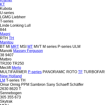
Kramer
KT
Kubota
U-series
LGMG
Liebherr
T-series
Linde
Lonking
Lull
844
Magni
RTH
TH
Manitou
BT
MI
MRT
MSI
MT
MVT
M series
P-series
ULM
Manotti
Massey Ferguson
38
9407
Matbro
TR200
TR250
Meclift
Merlo
MULTIFARMER
P-series
PANORAMIC
ROTO
TF
TURBOFAR
New Holland
LM
T-series
TH
Omar
Ormig
PPM
Sambron
Sany
Schaeff
Schäffer
2630
8620 T
Sennebogen
305
355
673
Skytrak