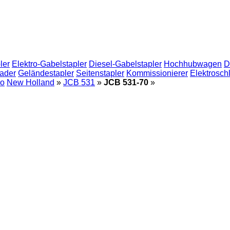
ler
Elektro-Gabelstapler
Diesel-Gabelstapler
Hochhubwagen
D
ader
Geländestapler
Seitenstapler
Kommissionierer
Elektrosch
lo
New Holland
»
JCB 531
»
JCB 531-70
»