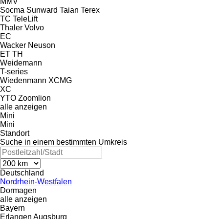
MMV
Socma
Sunward
Taian
Terex
TC
TeleLift
Thaler
Volvo
EC
Wacker Neuson
ET
TH
Weidemann
T-series
Wiedenmann
XCMG
XC
YTO
Zoomlion
alle anzeigen
Mini
Mini
Standort
Suche in einem bestimmten Umkreis
Deutschland
Nordrhein-Westfalen
Dormagen
alle anzeigen
Bayern
Erlangen
Augsburg