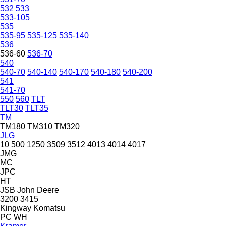
532
533
533-105
535
535-95
535-125
535-140
536
536-60
536-70
540
540-70
540-140
540-170
540-180
540-200
541
541-70
550
560
TLT
TLT30
TLT35
TM
TM180
TM310
TM320
JLG
10
500
1250
3509
3512
4013
4014
4017
JMG
MC
JPC
HT
JSB
John Deere
3200
3415
Kingway
Komatsu
PC
WH