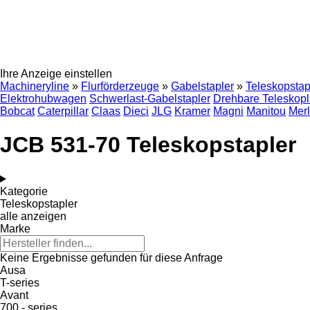
Ihre Anzeige einstellen
Machineryline
»
Flurförderzeuge
»
Gabelstapler
»
Teleskopstap
Elektrohubwagen
Schwerlast-Gabelstapler
Drehbare Teleskopl
Bobcat
Caterpillar
Claas
Dieci
JLG
Kramer
Magni
Manitou
Mer
JCB 531-70 Teleskopstapler
Kategorie
Teleskopstapler
alle anzeigen
Marke
Keine Ergebnisse gefunden für diese Anfrage
Ausa
T-series
Avant
700 - series