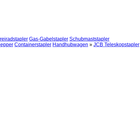
reiradstapler
Gas-Gabelstapler
Schubmaststapler
lepper
Containerstapler
Handhubwagen
»
JCB Teleskopstapler