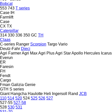
Bobcat
553
743
T series
Case IH
Farmlift
Case
CX
TX
Caterpillar
314
330
336
350
GC
TH
Claas
C-series
Ranger
Scorpion
Targo
Vario
Deutz-Fahr
Dieci
Agri Farmer
Agri Max
Agri Plus
Agri Star
Apollo
Hercules
Icarus
Everun
ER
Faresin
FH
Fendt
Cargo
Fman
Galizia
Genie
GTH
S series
Giant
Hangcha
Haulotte
Heli
Ingersoll Rand
JCB
110
514
520
524
525
526
527
527-55
527-58
528
530
531
531-70