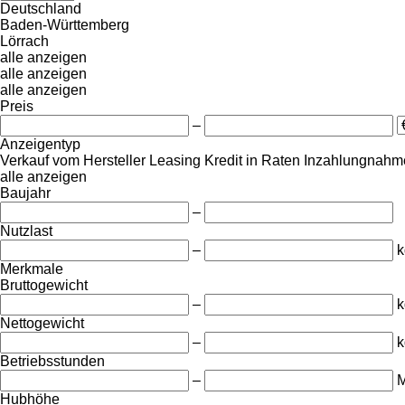
Deutschland
Baden-Württemberg
Lörrach
alle anzeigen
alle anzeigen
alle anzeigen
Preis
–
Anzeigentyp
Verkauf
vom Hersteller
Leasing
Kredit
in Raten
Inzahlungnahme
alle anzeigen
Baujahr
–
Nutzlast
–
k
Merkmale
Bruttogewicht
–
k
Nettogewicht
–
k
Betriebsstunden
–
M
Hubhöhe