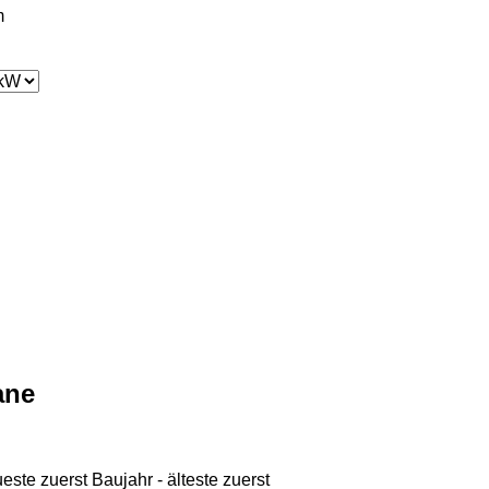
m
ane
ueste zuerst
Baujahr - älteste zuerst