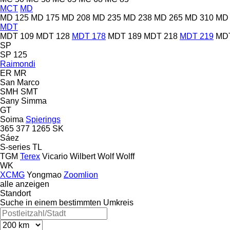
MCT
MD
MD 125
MD 175
MD 208
MD 235
MD 238
MD 265
MD 310
MD 
MDT
MDT 109
MDT 128
MDT 178
MDT 189
MDT 218
MDT 219
MD
SP
SP 125
Raimondi
ER
MR
San Marco
SMH
SMT
Sany
Simma
GT
Soima
Spierings
365
377
1265
SK
Sáez
S-series
TL
TGM
Terex
Vicario
Wilbert
Wolf
Wolff
WK
XCMG
Yongmao
Zoomlion
alle anzeigen
Standort
Suche in einem bestimmten Umkreis