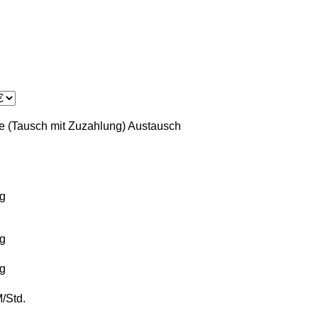
 (Tausch mit Zuzahlung)
Austausch
g
g
g
/Std.