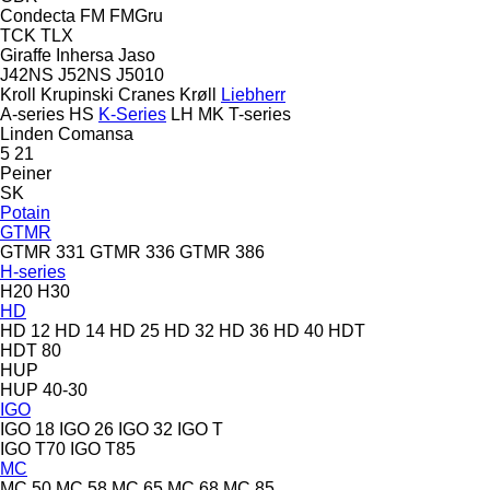
Condecta
FM
FMGru
TCK
TLX
Giraffe
Inhersa
Jaso
J42NS
J52NS
J5010
Kroll
Krupinski Cranes
Krøll
Liebherr
A-series
HS
K-Series
LH
MK
T-series
Linden Comansa
5
21
Peiner
SK
Potain
GTMR
GTMR 331
GTMR 336
GTMR 386
H-series
H20
H30
HD
HD 12
HD 14
HD 25
HD 32
HD 36
HD 40
HDT
HDT 80
HUP
HUP 40-30
IGO
IGO 18
IGO 26
IGO 32
IGO T
IGO T70
IGO T85
MC
MC 50
MC 58
MC 65
MC 68
MC 85