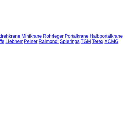
mdrehkrane
Minikrane
Rohrleger
Portalkrane
Halbportalkrane
ffe
Liebherr
Peiner
Raimondi
Spierings
TGM
Terex
XCMG