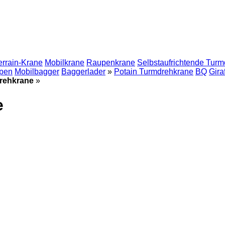
errain-Krane
Mobilkrane
Raupenkrane
Selbstaufrichtende Tur
upen
Mobilbagger
Baggerlader
»
Potain Turmdrehkrane
BQ
Gira
drehkrane
»
e