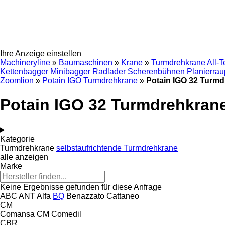
Ihre Anzeige einstellen
Machineryline
»
Baumaschinen
»
Krane
»
Turmdrehkrane
All-T
Kettenbagger
Minibagger
Radlader
Scherenbühnen
Planierra
Zoomlion
»
Potain IGO Turmdrehkrane
»
Potain IGO 32 Turm
Potain IGO 32 Turmdrehkran
Kategorie
Turmdrehkrane
selbstaufrichtende Turmdrehkrane
alle anzeigen
Marke
Keine Ergebnisse gefunden für diese Anfrage
ABC
ANT
Alfa
BQ
Benazzato
Cattaneo
CM
Comansa CM
Comedil
CBR