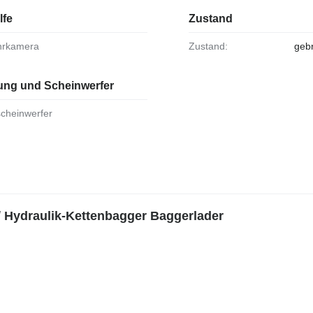
lfe
Zustand
ahrkamera
Zustand:
geb
ung und Scheinwerfer
scheinwerfer
 Hydraulik-Kettenbagger Baggerlader