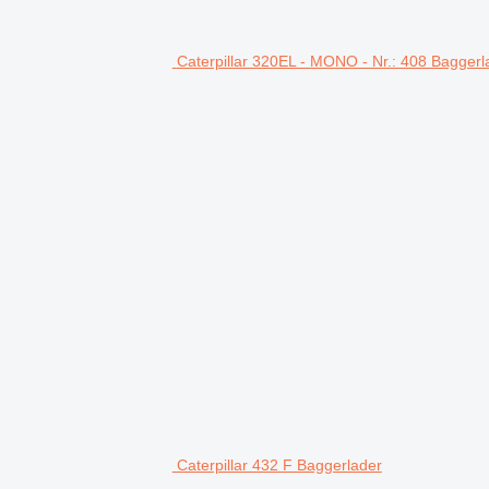
icle
to help with financing
ansport solutions
Caterpillar 320EL - MONO - Nr.: 408 Baggerl
 vehicles and machines
nly
 Whatsapp bei allen Fragen zur Seite
n und dienen nicht als zugesicherte Eigenschaften. Der Verkäufer über
rschäden keinerlei Haftung übernommen
ewähr
hrzeuges und stellt keine Gewährleistung im kaufrechtlichen Sinne dar
Caterpillar 432 F Baggerlader