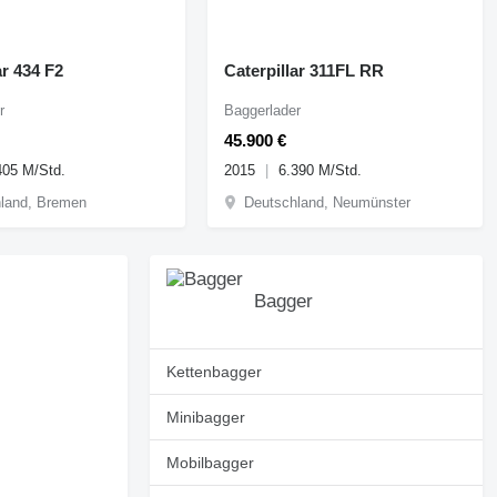
ar 434 F2
Caterpillar 311FL RR
r
Baggerlader
45.900 €
405 M/Std.
2015
6.390 M/Std.
land, Bremen
Deutschland, Neumünster
Bagger
Kettenbagger
Minibagger
Mobilbagger