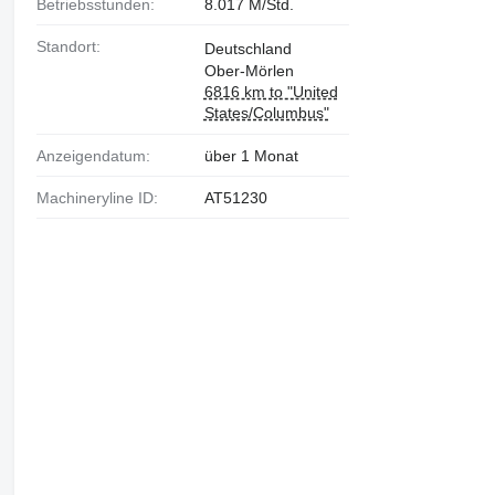
Betriebsstunden:
8.017 M/Std.
Standort:
Deutschland
Ober-Mörlen
6816 km to "United
States/Columbus"
Anzeigendatum:
über 1 Monat
Machineryline ID:
AT51230