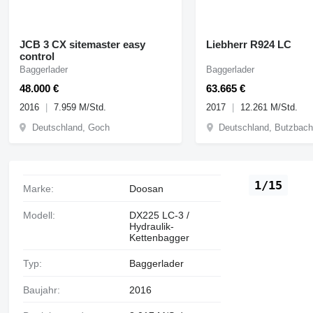
JCB 3 CX sitemaster easy
Liebherr R924 LC
control
Baggerlader
Baggerlader
48.000 €
63.665 €
2016
7.959 M/Std.
2017
12.261 M/Std.
Deutschland, Goch
Deutschland, Butzbac
1/15
Marke:
Doosan
Modell:
DX225 LC-3 /
Hydraulik-
Kettenbagger
Typ:
Baggerlader
Baujahr:
2016