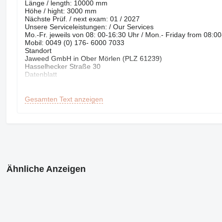
Länge / length: 10000 mm
Höhe / hight: 3000 mm
Nächste Prüf. / next exam: 01 / 2027
Unsere Serviceleistungen: / Our Services
Mo.-Fr. jeweils von 08: 00-16:30 Uhr / Mon.- Friday from 08:00
Mobil: 0049 (0) 176- 6000 7033
Standort
Jaweed GmbH in Ober Mörlen (PLZ 61239)
Hasselhecker Straße 30
Datenblatt
Hydraulik-Kettenbagger / Hydraulic chain excavator
Doosan
DX 225 LC-3
Gesamten Text anzeigen
Scheibenwischer
Unser Pool an Maschinen verändert sich ständig und ist immer
Our pool of Machines in constantly changing and is always up
www.jaweed.eu
Wir bieten über 200 Angebote zum Verkauf an. We are offering 
Unser Standort liegt 30 KM nördlich vom Flughafen Frankfurt/
Wir sind Spezialist für Transporte &amp
Verschiffung weltweit. / Specialist for Transport &amp
Ähnliche Anzeigen
Shipping wordwide
Wir übernehmen keine Haftung für Druck &amp
Schreibfehler / No liability for printing and spelling errors
Ausfuhranmeldungen / Export declaration
Zollanmeldungen / customs declaration
gelbe Kurzzeitkennzeichen / Yellow short therm license plates
rote Zollkennzeichen / red customs plates