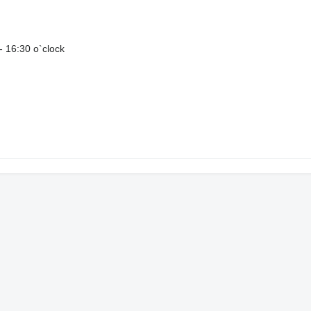
- 16:30 o`clock
 aktuell auf unserer Webseite
 to date on our Homepage
more 200 unit for sale
M entfernt. /Our Loaction 30 KM nord of FRA