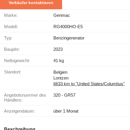
Verkäufer kontaktieren
Marke:
Genmac
Modell:
RG4000HO-E5
Typ:
Benzingenerator
Baujahr:
2023
Nettogewicht:
41 kg
Standort:
Belgien
Lontzen
6633 km to "United States/Columbus"
Angebotsnummer des
320 - GR57
Händlers:
Anzeigendatum:
über 1 Monat
Beschreibung