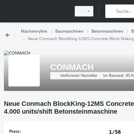
Machineryline
Baumaschinen
Betonmaschinen
B
Neue Conmach BlockKing-12MS Concrete Block Making M
CONMACH
Verifizierter Hersteller
Im Bestand:
40 A
Neue Conmach BlockKing-12MS Concrete 
4.000 units/shift Betonsteinmaschine
Preis:
1/56