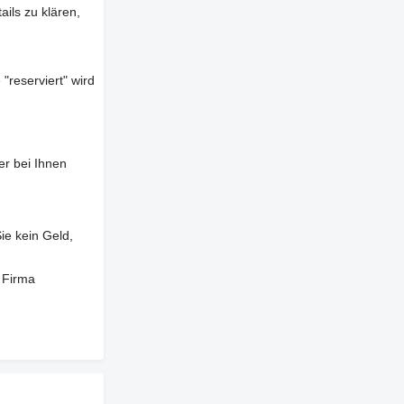
ils zu klären,
"reserviert" wird
er bei Ihnen
ie kein Geld,
 Firma