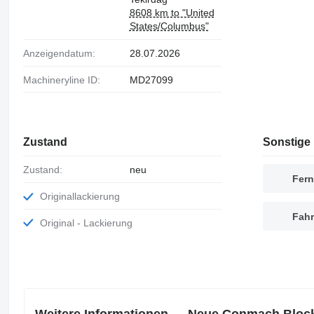
8608 km to "United
States/Columbus"
Anzeigendatum:
28.07.2026
Machineryline ID:
MD27099
Zustand
Sonstige 
Zustand:
neu
Fern
Originallackierung
Fahr
Original - Lackierung