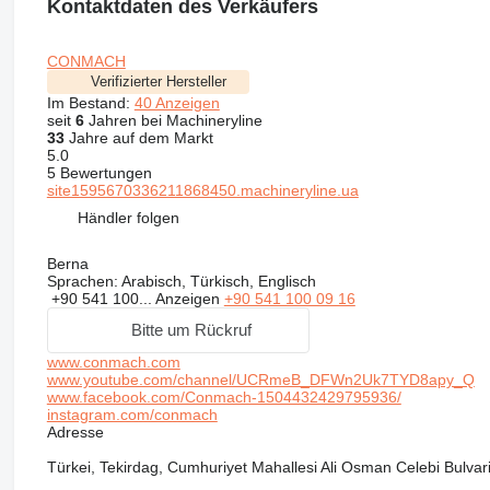
Kontaktdaten des Verkäufers
CONMACH
Verifizierter Hersteller
Im Bestand:
40 Anzeigen
seit
6
Jahren bei Machineryline
33
Jahre auf dem Markt
5.0
5 Bewertungen
site1595670336211868450.machineryline.ua
Händler folgen
Berna
Sprachen:
Arabisch, Türkisch, Englisch
+90 541 100...
Anzeigen
+90 541 100 09 16
Bitte um Rückruf
www.conmach.com
www.youtube.com/channel/UCRmeB_DFWn2Uk7TYD8apy_Q
www.facebook.com/Conmach-1504432429795936/
instagram.com/conmach
Adresse
Türkei, Tekirdag, Cumhuriyet Mahallesi Ali Osman Celebi Bulvar