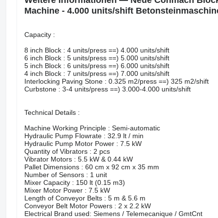
Weitere Informationen — Neue Conmach Bloc
Machine - 4.000 units/shift Betonsteinmaschin
Capacity :
8 inch Block : 4 units/press ==) 4.000 units/shift
6 inch Block : 5 units/press ==) 5.000 units/shift
5 inch Block : 6 units/press ==) 6.000 units/shift
4 inch Block : 7 units/press ==) 7.000 units/shift
Interlocking Paving Stone : 0.325 m2/press ==) 325 m2/shift
Curbstone : 3-4 units/press ==) 3.000-4.000 units/shift
Technical Details :
Machine Working Principle : Semi-automatic
Hydraulic Pump Flowrate : 32.9 lt / min
Hydraulic Pump Motor Power : 7.5 kW
Quantity of Vibrators : 2 pcs
Vibrator Motors : 5.5 kW & 0.44 kW
Pallet Dimensions : 60 cm x 92 cm x 35 mm
Number of Sensors : 1 unit
Mixer Capacity : 150 lt (0.15 m3)
Mixer Motor Power : 7.5 kW
Length of Conveyor Belts : 5 m & 5.6 m
Conveyor Belt Motor Powers : 2 x 2.2 kW
Electrical Brand used: Siemens / Telemecanique / GmtCnt