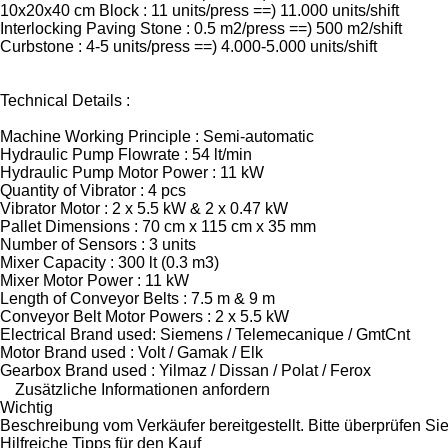
10x20x40 cm Block : 11 units/press ==) 11.000 units/shift
Interlocking Paving Stone : 0.5 m2/press ==) 500 m2/shift
Curbstone : 4-5 units/press ==) 4.000-5.000 units/shift
Technical Details :
Machine Working Principle : Semi-automatic
Hydraulic Pump Flowrate : 54 lt/min
Hydraulic Pump Motor Power : 11 kW
Quantity of Vibrator : 4 pcs
Vibrator Motor : 2 x 5.5 kW & 2 x 0.47 kW
Pallet Dimensions : 70 cm x 115 cm x 35 mm
Number of Sensors : 3 units
Mixer Capacity : 300 lt (0.3 m3)
Mixer Motor Power : 11 kW
Length of Conveyor Belts : 7.5 m & 9 m
Conveyor Belt Motor Powers : 2 x 5.5 kW
Electrical Brand used: Siemens / Telemecanique / GmtCnt
Motor Brand used : Volt / Gamak / Elk
Gearbox Brand used : Yilmaz / Dissan / Polat / Ferox
Zusätzliche Informationen anfordern
Wichtig
Beschreibung vom Verkäufer bereitgestellt. Bitte überprüfen Sie
Hilfreiche Tipps für den Kauf