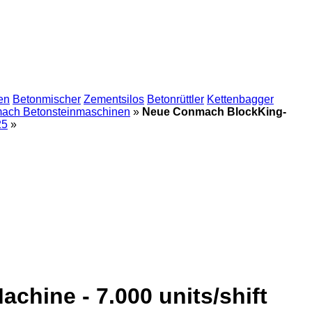
en
Betonmischer
Zementsilos
Betonrüttler
Kettenbagger
ach Betonsteinmaschinen
»
Neue Conmach BlockKing-
25
»
hine - 7.000 units/shift