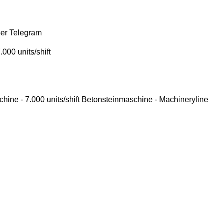
ber
Telegram
00 units/shift