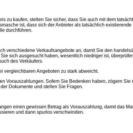
s zu kaufen, stellen Sie sicher, dass Sie auch mit dem tatsächl
smasche ist, dass sich der Anbieter als tatsächlich existieren
lle durchführen.
sich verschiedene Verkaufsangebote an, damit Sie den handelsüb
ie sich ausgesucht haben, wesentlich niedriger ist, überprüfen
rsuch des Verkäufers.
ei vergleichbaren Angeboten zu stark abweicht.
n Vorauszahlungen. Sofern Sie Bedenken haben, zögern Sie nich
t der Dokumente und stellen Sie Fragen.
langen einen gewissen Betrag als Vorauszahlung, damit das Mate
ssieren und dann spurlos verschwinden.