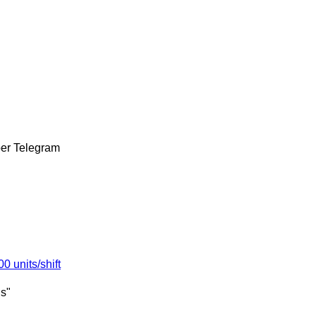
ber
Telegram
 units/shift
s"