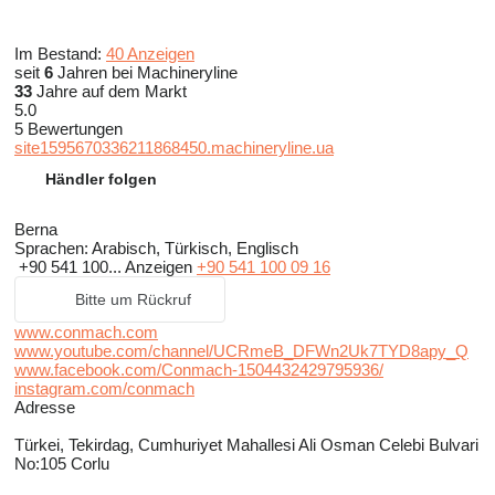
Im Bestand:
40 Anzeigen
seit
6
Jahren bei Machineryline
33
Jahre auf dem Markt
5.0
5 Bewertungen
site1595670336211868450.machineryline.ua
Händler folgen
Berna
Sprachen:
Arabisch, Türkisch, Englisch
+90 541 100...
Anzeigen
+90 541 100 09 16
Bitte um Rückruf
www.conmach.com
www.youtube.com/channel/UCRmeB_DFWn2Uk7TYD8apy_Q
www.facebook.com/Conmach-1504432429795936/
instagram.com/conmach
Adresse
Türkei, Tekirdag, Cumhuriyet Mahallesi Ali Osman Celebi Bulvari
No:105 Corlu