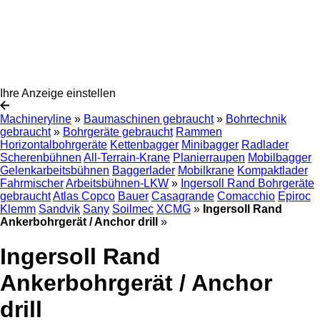
Ihre Anzeige einstellen
Machineryline
»
Baumaschinen gebraucht
»
Bohrtechnik
gebraucht
»
Bohrgeräte gebraucht
Rammen
Horizontalbohrgeräte
Kettenbagger
Minibagger
Radlader
Scherenbühnen
All-Terrain-Krane
Planierraupen
Mobilbagger
Gelenkarbeitsbühnen
Baggerlader
Mobilkrane
Kompaktlader
Fahrmischer
Arbeitsbühnen-LKW
»
Ingersoll Rand Bohrgeräte
gebraucht
Atlas Copco
Bauer
Casagrande
Comacchio
Epiroc
Klemm
Sandvik
Sany
Soilmec
XCMG
»
Ingersoll Rand
Ankerbohrgerät / Anchor drill
»
Ingersoll Rand
Ankerbohrgerät / Anchor
drill