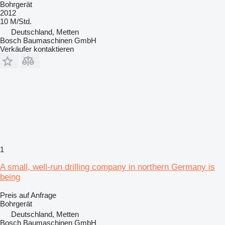
Bohrgerät
2012
10 M/Std.
Deutschland, Metten
Bosch Baumaschinen GmbH
Verkäufer kontaktieren
1
A small, well-run drilling company in northern Germany is
being
Preis auf Anfrage
Bohrgerät
Deutschland, Metten
Bosch Baumaschinen GmbH