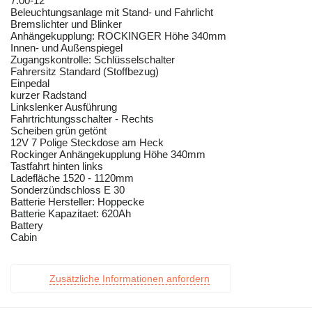
7.00-12
Beleuchtungsanlage mit Stand- und Fahrlicht
Bremslichter und Blinker
Anhängekupplung: ROCKINGER Höhe 340mm
Innen- und Außenspiegel
Zugangskontrolle: Schlüsselschalter
Fahrersitz Standard (Stoffbezug)
Einpedal
kurzer Radstand
Linkslenker Ausführung
Fahrtrichtungsschalter - Rechts
Scheiben grün getönt
12V 7 Polige Steckdose am Heck
Rockinger Anhängekupplung Höhe 340mm
Tastfahrt hinten links
Ladefläche 1520 - 1120mm
Sonderzündschloss E 30
Batterie Hersteller: Hoppecke
Batterie Kapazitaet: 620Ah
Battery
Cabin
Zusätzliche Informationen anfordern