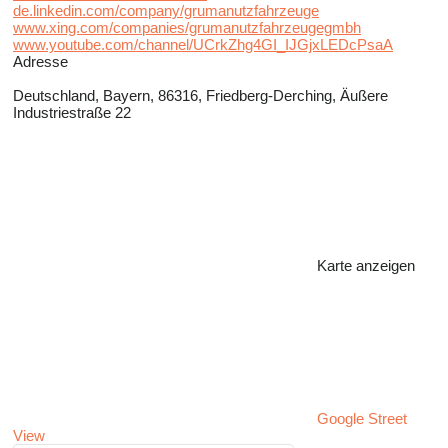
de.linkedin.com/company/grumanutzfahrzeuge
www.xing.com/companies/grumanutzfahrzeugegmbh
www.youtube.com/channel/UCrkZhg4GI_IJGjxLEDcPsaA
Adresse
Deutschland, Bayern, 86316, Friedberg-Derching, Äußere
Industriestraße 22
Karte anzeigen
Google Street
View