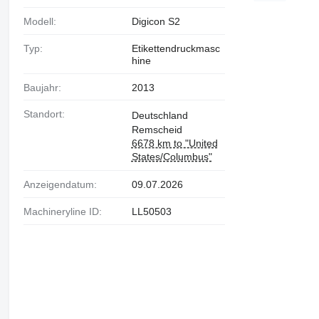
Modell:
Digicon S2
Typ:
Etikettendruckmasc
hine
Baujahr:
2013
Standort:
Deutschland
Remscheid
6678 km to "United
States/Columbus"
Anzeigendatum:
09.07.2026
Machineryline ID:
LL50503