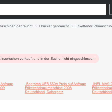
aschinen gebraucht
Drucker gebraucht
Etikettendruckmaschin
t inzwischen verkauft und in der Suche nicht eingeschlossen!
f Anfrage
Bograma UEB 550A
Preis auf Anfrage
INEL MAS-
009
Etikettendruckmaschine
2008
Etikettendr
Deutschland, Dabergotz
Deutschland