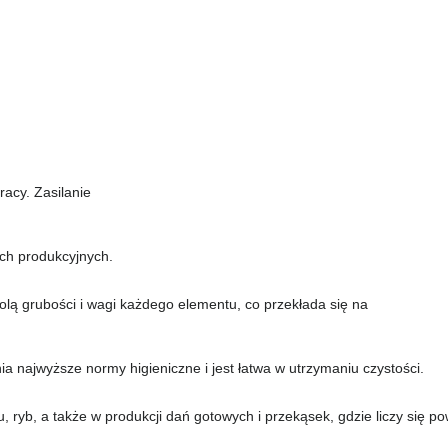
racy. Zasilanie
ch produkcyjnych.
olą grubości i wagi każdego elementu, co przekłada się na
łnia najwyższe normy higieniczne i jest łatwa w utrzymaniu czystości.
 ryb, a także w produkcji dań gotowych i przekąsek, gdzie liczy się p