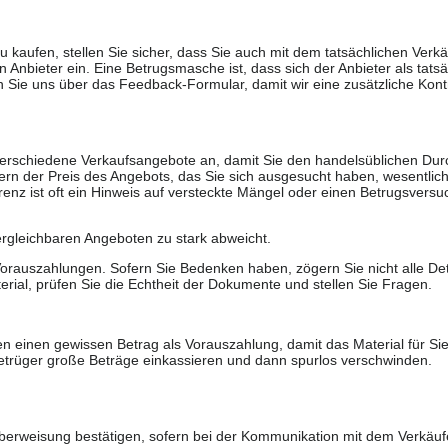
u kaufen, stellen Sie sicher, dass Sie auch mit dem tatsächlichen Verkä
 Anbieter ein. Eine Betrugsmasche ist, dass sich der Anbieter als tatsä
 Sie uns über das Feedback-Formular, damit wir eine zusätzliche Kontr
 verschiedene Verkaufsangebote an, damit Sie den handelsüblichen Durc
rn der Preis des Angebots, das Sie sich ausgesucht haben, wesentlich n
renz ist oft ein Hinweis auf versteckte Mängel oder einen Betrugsversu
ergleichbaren Angeboten zu stark abweicht.
rauszahlungen. Sofern Sie Bedenken haben, zögern Sie nicht alle Deta
erial, prüfen Sie die Echtheit der Dokumente und stellen Sie Fragen.
n einen gewissen Betrag als Vorauszahlung, damit das Material für Sie 
trüger große Beträge einkassieren und dann spurlos verschwinden.
berweisung bestätigen, sofern bei der Kommunikation mit dem Verkäuf