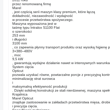
2011 roku
przez renomowaną firmę
Marel
, jest częścią serii maszyn klasy premium, które łączą
dokładność, niezawodność i wydajność
w procesie przetwórstwa spożywczego.
Maszyna wyposażona jest w
taśmę typu Intralox S1100 Flat
o szerokości
253 mm
i długości
3100 mm
, co zapewnia płynny transport produktu oraz wysoką higienę p
3×380–480V
, moc
9,5 kW
, gwarantują wydajne działanie nawet w intensywnych warunka
System cięcia
Opticut
pozwala uzyskać równe, powtarzalne porcje z precyzyjną kontr
minimalizację strat surowca
i
maksymalną efektywność produkcji
. Dzięki solidnej konstrukcji ze stali nierdzewnej, maszyna spe
Krajalnica
Marel Opticut
znajduje zastosowanie w zakładach przetwórstwa mięsa, drobiu,
i precyzja cięcia.