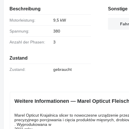
Beschreibung
Sonstige 
Motorleistung:
9,5 kW
Fahr
Spannung:
380
Anzahl der Phasen:
3
Zustand
Zustand:
gebraucht
Weitere Informationen — Marel Opticut Fleisch
Marel Opticut Krajalnica slicer to nowoczesne urządzenie pr
precyzyjnego porcjowania i cięcia produktów mięsnych, drobi
. Wyprodukowana w