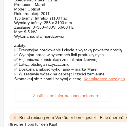
Specyfikacja techniczna:
Producent: Marel
Model: Opticut
Rok produkcji: 2011
Typ taśmy: Intralox s1100 ftac
Wymiary taśmy: 253 x 3100 mm
Zasilanie: 3×380–480V, 50/60 Hz
Moc: 9,5 kW
Wykonanie: stal nierdzewna
Zalety:
✅ Precyzyjne porcjowanie i cięcie z wysoką powtarzalnością
✅ Wydajna praca w systemach linii produkcyjnych
✅ Higieniczna konstrukcja ze stali nierdzewnej
✅ Łatwa obsługa i czyszczenie
✅ Doskonała jakość wykonania – marka Marel
✅ W zestawie wózek na osprzęt i części zamienne
Skontaktuj się z nami i zapytaj o cenę:
Kontaktdaten anzeigen
Zusätzliche Informationen anfordern
Beschreibung vom Verkäufer bereitgestellt. Bitte überprüfe
Hilfreiche Tipps für den Kauf