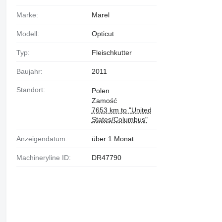
Marke:
Marel
Modell:
Opticut
Typ:
Fleischkutter
Baujahr:
2011
Standort:
Polen
Zamość
7653 km to "United
States/Columbus"
Anzeigendatum:
über 1 Monat
Machineryline ID:
DR47790