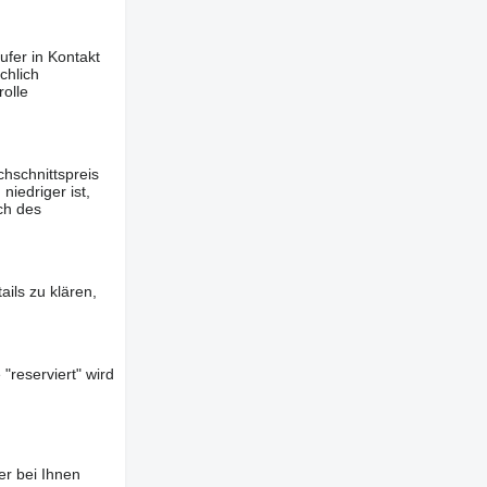
ufer in Kontakt
chlich
olle
hschnittspreis
iedriger ist,
ch des
ils zu klären,
"reserviert" wird
er bei Ihnen