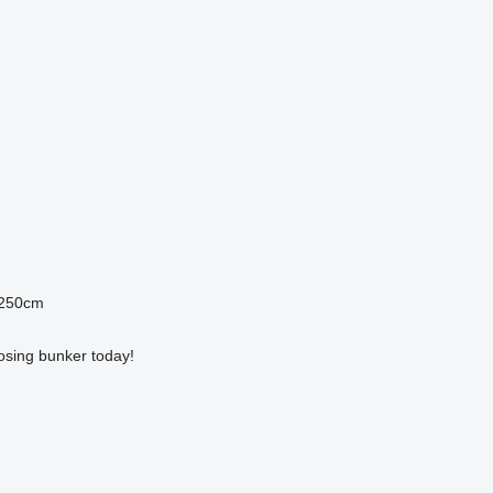
f 250cm
osing bunker today!