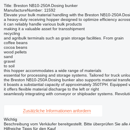
Title: Breston NB10-250A Dosing bunker
ManufactureNumber: 11592
Elevate your bulk material handling with the Breston NB10-250A Dos
a heavy-duty receiving hopper designed to optimize efficiency across
it can reliably handle various bulk products
making it a valuable asset for transshipment
recycling
and agribulk terminals such as grain storage facilities. From grain
coffee beans
cocoa beans
wood pellets
sand
gravel
to soil
this hopper accommodates a wide range of materials
essential for processing and storage systems. Tailored for truck unlo
the Breston NB10-250A Dosing bunker also supports material transfer
it boasts a substantial capacity of approximately 350TPH. Equipped 
it offers flexible material discharge to the left or right
seamlessly integrating with conveyor or shiploader systems. Revolut
Zusätzliche Informationen anfordern
Wichtig
Beschreibung vom Verkäufer bereitgestellt. Bitte überprüfen Sie alle
Hilfreiche Tipps für den Kauf