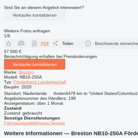
Sind Sie an diesem Angebot interessiert?
Verkäufer kontaktieren
Weitere Fotos anfragen
1/6
PDF
Teilen
Beschwerde einreich
57.500 €
Benachrichtigung erhalten bei Preisänderungen
Verkäufer kontaktieren
Marke:
Breston
Modell:
NB10-250A
Typ:
Förderband Landwirtschaft
Baujahr:
2020
Standort:
Niederlande
tholen
6478 km to "United States/Columbus
Angebotsnummer des Händlers:
198
Anzeigendatum:
über 1 Monat
Zustand
Zustand:
gebraucht
Sonstige Dienstleistungen
Fahrzeugauslieferungs-Service
Weitere Informationen — Breston NB10-250A Förd