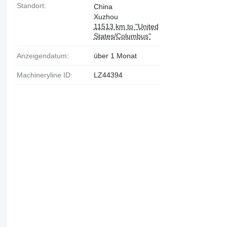
Standort:
China
Xuzhou
11513 km to "United
States/Columbus"
Anzeigendatum:
über 1 Monat
Machineryline ID:
LZ44394