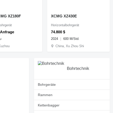
CMG XZ180F
XCMG XZ430E
ohrgerät
Horizontalbohrgerät
 Anfrage
74.800 $
u
2024
600 M/Std.
Xuzhou
China, Xu Zhou Shi
Bohrtechnik
Bohrgeräte
Rammen
Kettenbagger