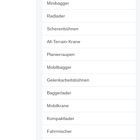
Minibagger
Radlader
Scherenbühnen
All-Terrain-Krane
Planierraupen
Mobilbagger
Gelenkarbeitsbühnen
Baggerlader
Mobilkrane
Weitere Fotos anfragen
Kompaktlader
Fahrmischer