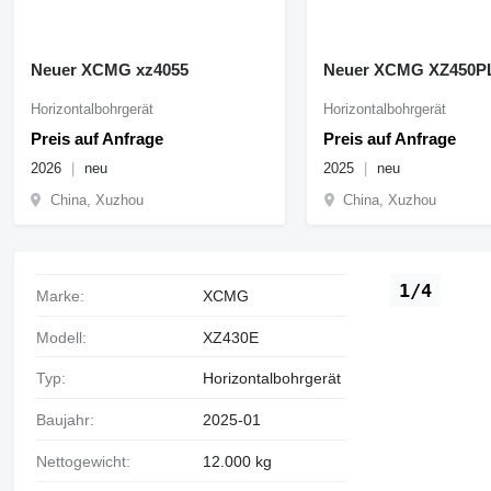
Neuer XCMG xz4055
Neuer XCMG XZ450P
Horizontalbohrgerät
Horizontalbohrgerät
Preis auf Anfrage
Preis auf Anfrage
2026
neu
2025
neu
China, Xuzhou
China, Xuzhou
1/4
Marke:
XCMG
Modell:
XZ430E
Typ:
Horizontalbohrgerät
Baujahr:
2025-01
Nettogewicht:
12.000 kg