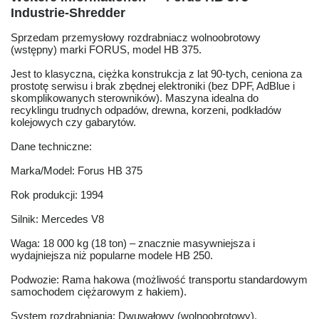
Industrie-Shredder
Sprzedam przemysłowy rozdrabniacz wolnoobrotowy
(wstępny) marki FORUS, model HB 375.
Jest to klasyczna, ciężka konstrukcja z lat 90-tych, ceniona za
prostotę serwisu i brak zbędnej elektroniki (bez DPF, AdBlue i
skomplikowanych sterowników). Maszyna idealna do
recyklingu trudnych odpadów, drewna, korzeni, podkładów
kolejowych czy gabarytów.
Dane techniczne:
Marka/Model: Forus HB 375
Rok produkcji: 1994
Silnik: Mercedes V8
Waga: 18 000 kg (18 ton) – znacznie masywniejsza i
wydajniejsza niż popularne modele HB 250.
Podwozie: Rama hakowa (możliwość transportu standardowym
samochodem ciężarowym z hakiem).
System rozdrabniania: Dwuwałowy (wolnoobrotowy).