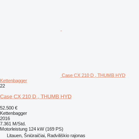
Case CX 210 D , THUMB HYD
Kettenbagger
22
Case CX 210 D , THUMB HYD
52.500 €
Kettenbagger
2016
7.361 M/Std.
Motorleistung
124 kW (169 PS)
Litauen, Šniūraičiai, Radviliškio rajonas