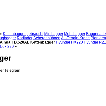
»
Kettenbagger gebraucht
Minibagger
Mobilbagger
Baggerlade
ugbagger
Radlader
Scherenbühnen
All-Terrain-Krane
Planierr
yundai HX520AL Kettenbagger
Hyundai HX220
Hyundai R2
bex 220
»
ger
ber
Telegram