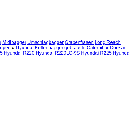
r
Midibagger
Umschlagbagger
Grabenfräsen
Long Reach
aupen
»
Hyundai Kettenbagger gebraucht
Caterpillar
Doosan
15
Hyundai R220
Hyundai R220LC-9S
Hyundai R225
Hyundai