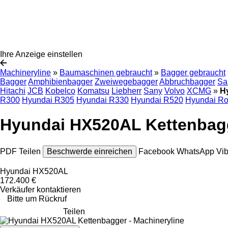
Ihre Anzeige einstellen
Machineryline
»
Baumaschinen gebraucht
»
Bagger gebraucht
Bagger
Amphibienbagger
Zweiwegebagger
Abbruchbagger
Sa
Hitachi
JCB
Kobelco
Komatsu
Liebherr
Sany
Volvo
XCMG
»
H
R300
Hyundai R305
Hyundai R330
Hyundai R520
Hyundai Ro
Hyundai HX520AL Kettenbag
PDF
Teilen
Beschwerde einreichen
Facebook
WhatsApp
Vi
Hyundai HX520AL
172.400 €
Verkäufer kontaktieren
Bitte um Rückruf
Teilen