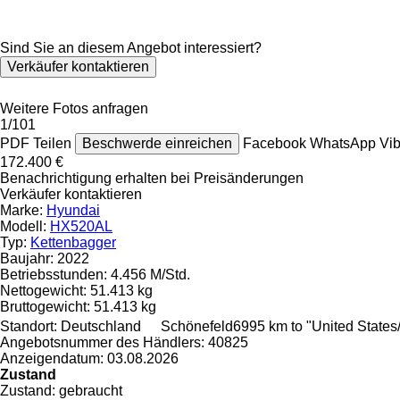
Sind Sie an diesem Angebot interessiert?
Verkäufer kontaktieren
Weitere Fotos anfragen
1/101
PDF
Teilen
Beschwerde einreichen
Facebook
WhatsApp
Vi
172.400 €
Benachrichtigung erhalten bei Preisänderungen
Verkäufer kontaktieren
Marke:
Hyundai
Modell:
HX520AL
Typ:
Kettenbagger
Baujahr:
2022
Betriebsstunden:
4.456 M/Std.
Nettogewicht:
51.413 kg
Bruttogewicht:
51.413 kg
Standort:
Deutschland
Schönefeld
6995 km to "United State
Angebotsnummer des Händlers:
40825
Anzeigendatum:
03.08.2026
Zustand
Zustand:
gebraucht