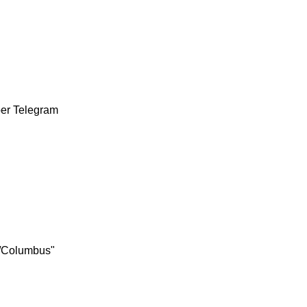
ber
Telegram
s/Columbus"