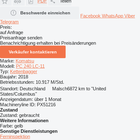
PDF
Teilen
Beschwerde einreichen
Facebook
WhatsApp
Viber
Telegram
Preis:
auf Anfrage
Preisanfrage senden
Benachrichtigung erhalten bei Preisänderungen
Verkäufer kontaktieren
Marke:
Komatsu
Modell:
PC 240 LC-11
Typ:
Kettenbagger
Baujahr:
2018
Betriebsstunden:
10.917 M/Std.
Standort:
Deutschland
Malsch
6872 km to "United
States/Columbus"
Anzeigendatum:
über 1 Monat
Machineryline ID:
PX51216
Zustand
Zustand:
gebraucht
Weitere Informationen
Farbe:
gelb
Sonstige Dienstleistungen
Ferninspektion