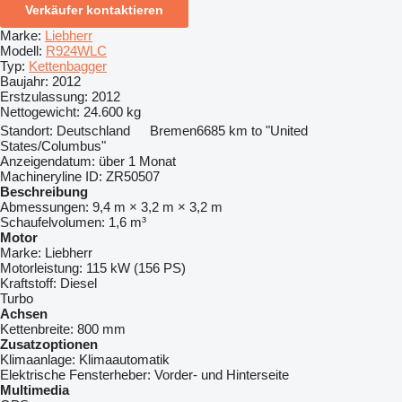
Verkäufer kontaktieren
Marke:
Liebherr
Modell:
R924WLC
Typ:
Kettenbagger
Baujahr:
2012
Erstzulassung:
2012
Nettogewicht:
24.600 kg
Standort:
Deutschland
Bremen
6685 km to "United
States/Columbus"
Anzeigendatum:
über 1 Monat
Machineryline ID:
ZR50507
Beschreibung
Abmessungen:
9,4 m × 3,2 m × 3,2 m
Schaufelvolumen:
1,6 m³
Motor
Marke:
Liebherr
Motorleistung:
115 kW (156 PS)
Kraftstoff:
Diesel
Turbo
Achsen
Kettenbreite:
800 mm
Zusatzoptionen
Klimaanlage:
Klimaautomatik
Elektrische Fensterheber:
Vorder- und Hinterseite
Multimedia