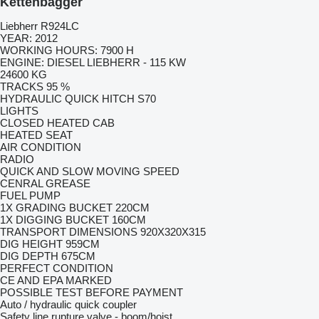
Kettenbagger
Liebherr R924LC
YEAR: 2012
WORKING HOURS: 7900 H
ENGINE: DIESEL LIEBHERR - 115 KW
24600 KG
TRACKS 95 %
HYDRAULIC QUICK HITCH S70
LIGHTS
CLOSED HEATED CAB
HEATED SEAT
AIR CONDITION
RADIO
QUICK AND SLOW MOVING SPEED
CENRAL GREASE
FUEL PUMP
1X GRADING BUCKET 220CM
1X DIGGING BUCKET 160CM
TRANSPORT DIMENSIONS 920X320X315
DIG HEIGHT 959CM
DIG DEPTH 675CM
PERFECT CONDITION
CE AND EPA MARKED
POSSIBLE TEST BEFORE PAYMENT
Auto / hydraulic quick coupler
Safety line rupture valve - boom/hoist