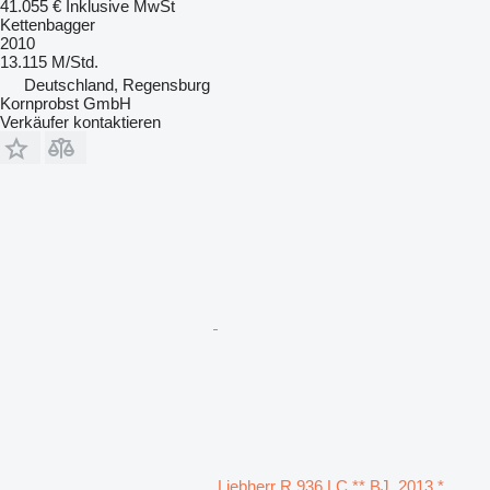
41.055 €
Inklusive MwSt
Kettenbagger
2010
13.115 M/Std.
Deutschland, Regensburg
Kornprobst GmbH
Verkäufer kontaktieren
Liebherr R 936 LC ** BJ. 2013 *