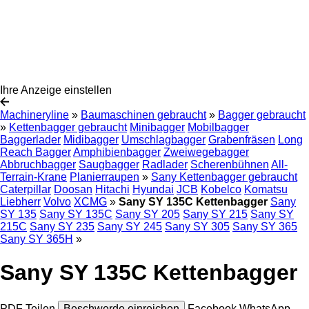
Ihre Anzeige einstellen
Machineryline
»
Baumaschinen gebraucht
»
Bagger gebraucht
»
Kettenbagger gebraucht
Minibagger
Mobilbagger
Baggerlader
Midibagger
Umschlagbagger
Grabenfräsen
Long
Reach Bagger
Amphibienbagger
Zweiwegebagger
Abbruchbagger
Saugbagger
Radlader
Scherenbühnen
All-
Terrain-Krane
Planierraupen
»
Sany Kettenbagger gebraucht
Caterpillar
Doosan
Hitachi
Hyundai
JCB
Kobelco
Komatsu
Liebherr
Volvo
XCMG
»
Sany SY 135C Kettenbagger
Sany
SY 135
Sany SY 135C
Sany SY 205
Sany SY 215
Sany SY
215C
Sany SY 235
Sany SY 245
Sany SY 305
Sany SY 365
Sany SY 365H
»
Sany SY 135C Kettenbagger
PDF
Teilen
Beschwerde einreichen
Facebook
WhatsApp