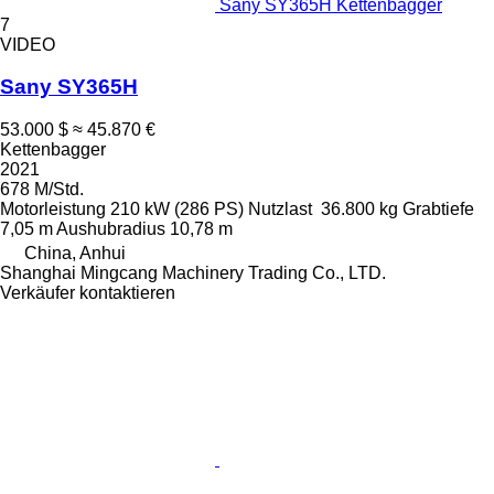
Sany SY365H Kettenbagger
7
VIDEO
Sany SY365H
53.000 $
≈ 45.870 €
Kettenbagger
2021
678 M/Std.
Motorleistung
210 kW (286 PS)
Nutzlast
36.800 kg
Grabtiefe
7,05 m
Aushubradius
10,78 m
China, Anhui
Shanghai Mingcang Machinery Trading Co., LTD.
Verkäufer kontaktieren