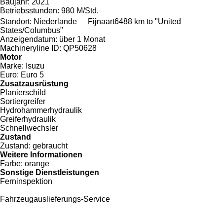
Baujahr:
2021
Betriebsstunden:
980 M/Std.
Standort:
Niederlande
Fijnaart
6488 km to "United
States/Columbus"
Anzeigendatum:
über 1 Monat
Machineryline ID:
QP50628
Motor
Marke:
Isuzu
Euro:
Euro 5
Zusatzausrüstung
Planierschild
Sortiergreifer
Hydrohammerhydraulik
Greiferhydraulik
Schnellwechsler
Zustand
Zustand:
gebraucht
Weitere Informationen
Farbe:
orange
Sonstige Dienstleistungen
Ferninspektion
Fahrzeugauslieferungs-Service