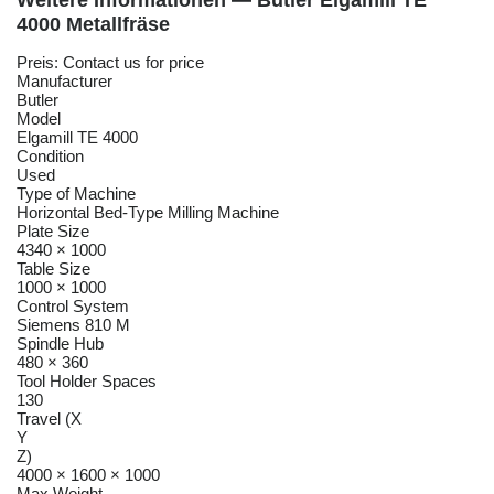
Weitere Informationen — Butler Elgamill TE
4000 Metallfräse
Preis: Contact us for price
Manufacturer
Butler
Model
Elgamill TE 4000
Condition
Used
Type of Machine
Horizontal Bed-Type Milling Machine
Plate Size
4340 × 1000
Table Size
1000 × 1000
Control System
Siemens 810 M
Spindle Hub
480 × 360
Tool Holder Spaces
130
Travel (X
Y
Z)
4000 × 1600 × 1000
Max Weight