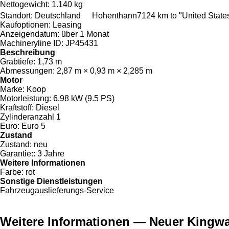
Nettogewicht:
1.140 kg
Standort:
Deutschland
Hohenthann
7124 km to "United Stat
Kaufoptionen:
Leasing
Anzeigendatum:
über 1 Monat
Machineryline ID:
JP45431
Beschreibung
Grabtiefe:
1,73 m
Abmessungen:
2,87 m × 0,93 m × 2,285 m
Motor
Marke:
Koop
Motorleistung:
6.98 kW (9.5 PS)
Kraftstoff:
Diesel
Zylinderanzahl
1
Euro:
Euro 5
Zustand
Zustand:
neu
Garantie::
3 Jahre
Weitere Informationen
Farbe:
rot
Sonstige Dienstleistungen
Fahrzeugauslieferungs-Service
Weitere Informationen — Neuer Kingw