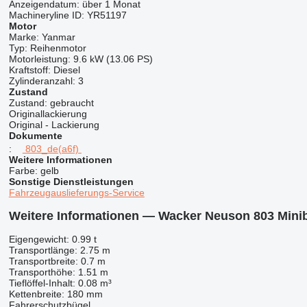
Anzeigendatum:
über 1 Monat
Machineryline ID:
YR51197
Motor
Marke:
Yanmar
Typ:
Reihenmotor
Motorleistung:
9.6 kW (13.06 PS)
Kraftstoff:
Diesel
Zylinderanzahl:
3
Zustand
Zustand:
gebraucht
Originallackierung
Original - Lackierung
Dokumente
:
803_de(a6f)
Weitere Informationen
Farbe:
gelb
Sonstige Dienstleistungen
Fahrzeugauslieferungs-Service
Weitere Informationen — Wacker Neuson 803 Mini
Eigengewicht: 0.99 t
Transportlänge: 2.75 m
Transportbreite: 0.7 m
Transporthöhe: 1.51 m
Tieflöffel-Inhalt: 0.08 m³
Kettenbreite: 180 mm
Fahrerschutzbügel