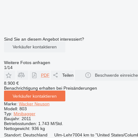
Sind Sie an diesem Angebot interessiert?
Verkäufer kontaktieren
Weitere Fotos anfragen
1/14
PDF
Teilen
Beschwerde einreich
8.900 €
Benachrichtigung erhalten bei Preisänderungen
Verkäufer kontaktieren
Marke:
Wacker Neuson
Modell:
803
Typ:
Minibagger
Baujahr:
2011
Betriebsstunden:
1.743 M/Std.
Nettogewicht:
936 kg
Standort:
Deutschland
Ulm-Lehr
7004 km to "United States/Colum