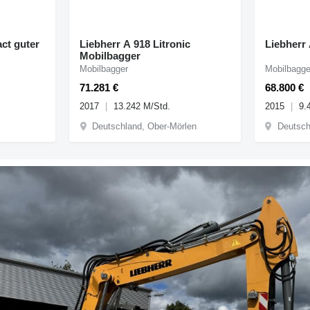
uter
Liebherr A 918 Litronic
Liebherr
Mobilbagger
Mobilbagger
Mobilbagge
71.281 €
68.800 €
2017
13.242 M/Std.
2015
9.
Deutschland, Ober-Mörlen
Deutsch