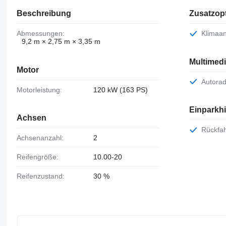
Beschreibung
Zusatzop
Abmessungen:
Klimaa
9,2 m × 2,75 m × 3,35 m
Multimed
Motor
Autora
Motorleistung:
120 kW (163 PS)
Einparkhi
Achsen
Rückf
Achsenanzahl:
2
Reifengröße:
10.00-20
Reifenzustand:
30 %