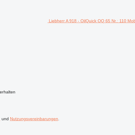
Liebherr A 918 - OilQuick OQ 65 Nr.: 110 Mo
erhalten
n
und
Nutzungsvereinbarungen
.