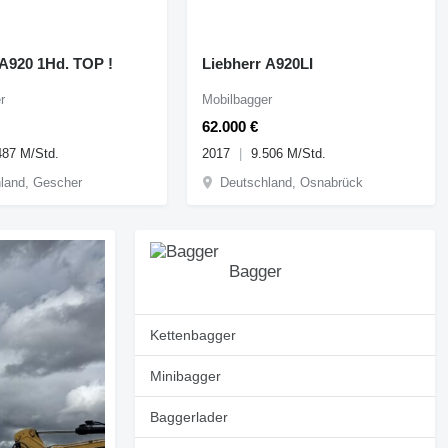
 A920 1Hd. TOP !
Liebherr A920LI
r
Mobilbagger
62.000 €
487 M/Std.
2017
9.506 M/Std.
land, Gescher
Deutschland, Osnabrück
Bagger
Kettenbagger
Minibagger
Baggerlader