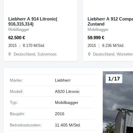
Liebherr A 914 Litronic(
Liebherr A 912 Compact g
916,315,314)
Zustand
Mobilbagger
Mobilbagger
62.500 €
59.999 €
2015
8.170 M/Std.
2015
9.236 M/Std.
Deutschland, Sulzemoos
Deutschland, Würselen
1/17
Marke:
Liebherr
Modell:
A920 Litronic
Typ:
Mobilbagger
Baujahr:
2016
Betriebsstunden:
11.405 M/Std.