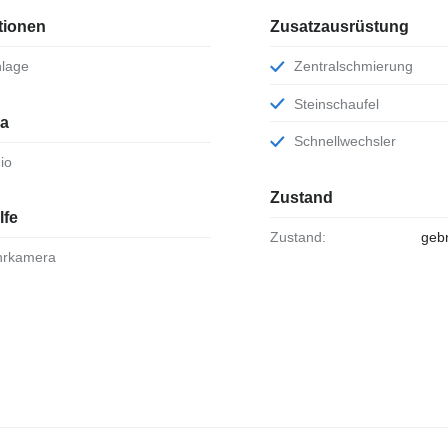
tionen
Zusatzausrüstung
nlage
Zentralschmierung
Steinschaufel
ia
Schnellwechsler
dio
Zustand
lfe
Zustand:
geb
ahrkamera