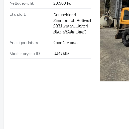
Nettogewicht:
20.500 kg
Standort:
Deutschland
Zimmern ob Rottweil
6931 km to "United
States/Columbus"
Anzeigendatum:
über 1 Monat
Machineryline ID:
UJ47595