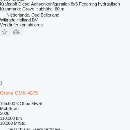
Kraftstoff
Diesel
Achsenkonfiguration
8x6
Federung
hydraulisch
Kranmarke
Grove
Hubhöhe
60 m
Niederlande, Oud Beijerland
Wiltrade Holland BV
Verkäufer kontaktieren
1
Grove GMK 4075
165.000 €
Ohne MwSt.
Mobilkran
2006
110.000 km
10.500 M/Std.
Deutschland, Frankfurt/Main