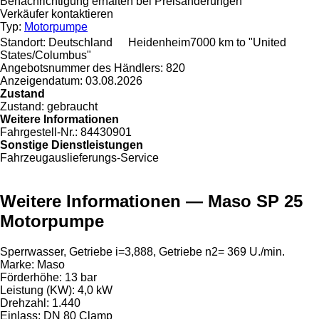
Benachrichtigung erhalten bei Preisänderungen
Verkäufer kontaktieren
Typ:
Motorpumpe
Standort:
Deutschland
Heidenheim
7000 km to "United
States/Columbus"
Angebotsnummer des Händlers:
820
Anzeigendatum:
03.08.2026
Zustand
Zustand:
gebraucht
Weitere Informationen
Fahrgestell-Nr.:
84430901
Sonstige Dienstleistungen
Fahrzeugauslieferungs-Service
Weitere Informationen — Maso SP 25
Motorpumpe
Sperrwasser, Getriebe i=3,888, Getriebe n2= 369 U./min.
Marke: Maso
Förderhöhe: 13 bar
Leistung (KW): 4,0 kW
Drehzahl: 1.440
Einlass: DN 80 Clamp