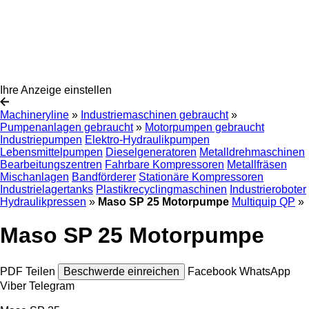
Ihre Anzeige einstellen
Machineryline
»
Industriemaschinen gebraucht
»
Pumpenanlagen gebraucht
»
Motorpumpen gebraucht
Industriepumpen
Elektro-Hydraulikpumpen
Lebensmittelpumpen
Dieselgeneratoren
Metalldrehmaschinen
Bearbeitungszentren
Fahrbare Kompressoren
Metallfräsen
Mischanlagen
Bandförderer
Stationäre Kompressoren
Industrielagertanks
Plastikrecyclingmaschinen
Industrieroboter
Hydraulikpressen
»
Maso SP 25 Motorpumpe
Multiquip QP
»
Maso SP 25 Motorpumpe
PDF
Teilen
Beschwerde einreichen
Facebook
WhatsApp
Viber
Telegram