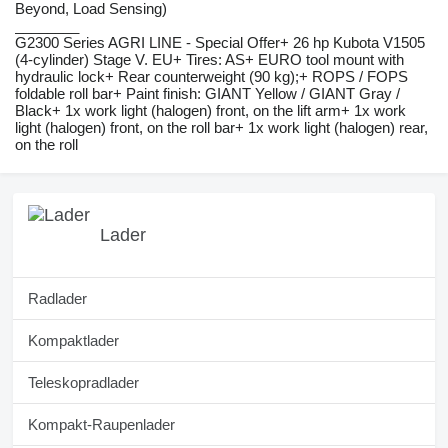
Beyond, Load Sensing)
________
G2300 Series AGRI LINE - Special Offer+ 26 hp Kubota V1505
(4-cylinder) Stage V. EU+ Tires: AS+ EURO tool mount with
hydraulic lock+ Rear counterweight (90 kg);+ ROPS / FOPS
foldable roll bar+ Paint finish: GIANT Yellow / GIANT Gray /
Black+ 1x work light (halogen) front, on the lift arm+ 1x work
light (halogen) front, on the roll bar+ 1x work light (halogen) rear,
on the roll
Lader
Radlader
Kompaktlader
Teleskopradlader
Kompakt-Raupenlader