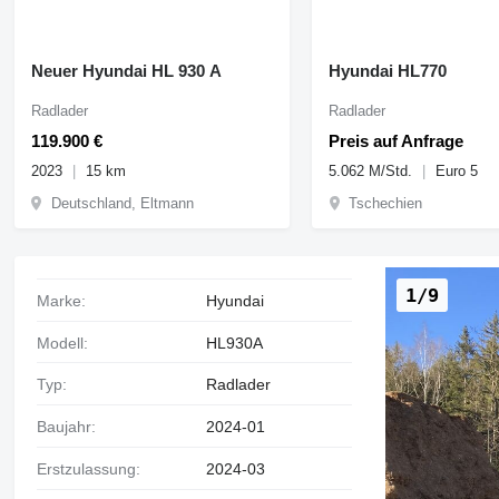
Neuer Hyundai HL 930 A
Hyundai HL770
Radlader
Radlader
119.900 €
Preis auf Anfrage
2023
15 km
5.062 M/Std.
Euro 5
Deutschland, Eltmann
Tschechien
1/9
Marke:
Hyundai
Modell:
HL930A
Typ:
Radlader
Baujahr:
2024-01
Erstzulassung:
2024-03