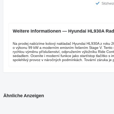
Sitzhei
Weitere Informationen — Hyundai HL930A Rad
Na prodej nabízíme kolový nakladač Hyundai HL930A z roku 2
o výkonu 99 kW a moderním emisním řešením Stage V. Tento st
rychlou výměnu příslušenství, odpružením výložníku Ride Co
sedadlem. Oceníte i moderní funkce jako start/stop tlačítko s
spolehlivý provoz v náročných podmínkách. Tovární záruka je 
Ähnliche Anzeigen