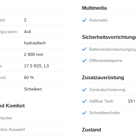
Multimedia
ahl:
2
Autoradio
iguration:
4x4
Sicherheitsvorrichtung
hydraulisch
Batterieüberwachungss
2.900 mm
Differentialsperre
e:
17.5 R25, L3
and:
60 %
Zusatzausrüstung
Scheiben
Zentralschmierung
AdBlue Tank:
19 l
nd Komfort
Schnellwechsler
omputer
odus-Auswahl
Zustand