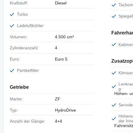
Kraftstoff:
Diesel
Tachom
Turbo
Spiege
Ladeluftkühler
Fahrerha
Volumen:
4.500 cm³
Kabin
Zylinderanzahl:
4
Euro:
Euro 5
Zusatzop
Partikelfilter
Klimaa
Lenkradverstellun
Getriebe
g:
Höhen- un
Marke:
ZF
Servol
Typ:
HydroDrive
Höhenverstellung
der Inn
Anzahl der Gänge:
4+4
Fahrersitz