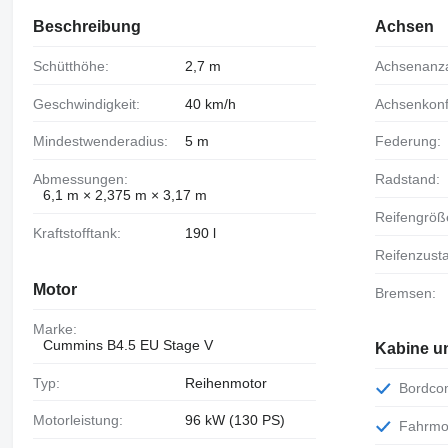
Beschreibung
Achsen
Schütthöhe:
2,7 m
Achsenanz
Geschwindigkeit:
40 km/h
Achsenkonf
Mindestwenderadius:
5 m
Federung:
Abmessungen:
Radstand:
6,1 m × 2,375 m × 3,17 m
Reifengröß
Kraftstofftank:
190 l
Reifenzust
Motor
Bremsen:
Marke:
Cummins B4.5 EU Stage V
Kabine u
Typ:
Reihenmotor
Bordc
Motorleistung:
96 kW (130 PS)
Fahrm