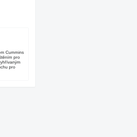
orem Cummins
štěním pro
vyhřívaným
uchu pro