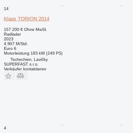
14
Klaas TORION 2014
157.200 €
Ohne MwSt.
Radlader
2023
4.907 M/Std.
Euro 6
Motorleistung
183 kW (249 PS)
Tschechien, Lavičky
SUPERFAST s.r.o.
Verkäufer kontaktieren
4