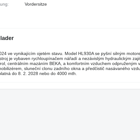
zung:
Vordersitze
lader
024 ve vynikajícím ojetém stavu. Model HL930A se pyšní silným mot
roj je vybaven rychloupínačem nářadí a nezávislým hydraulickým zaji
ntrol, centrálním mazáním BEKA, a komfortním vzduchem odpruženým 
 imobilizérem, sluneční clonu zadního okna a předčistič nasávaného vzd
platná do 8. 2. 2028 nebo do 4000 mth.