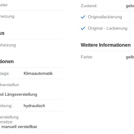
eter
Zustand:
geb
lheizung
Originallackierung
Original - Lackierung
us
enheizung
Weitere Informationen
Farbe:
gel
tionen
nlage:
Klimaautomatik
d Längsverstellung
enkung:
hydraulisch
ensitze:
 manuell verstellbar