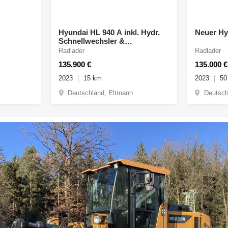
Hyundai HL 940 A inkl. Hydr.
Neuer Hy
Schnellwechsler &
Erdschaufel Neu
Radlader
Radlader
135.900 €
135.000 €
2023
15 km
2023
50
Deutschland, Eltmann
Deutsch