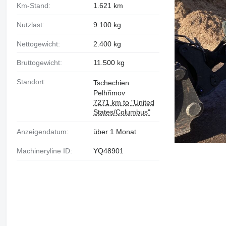
Km-Stand:
1.621 km
Nutzlast:
9.100 kg
Nettogewicht:
2.400 kg
Bruttogewicht:
11.500 kg
Standort:
Tschechien
Pelhřimov
7271 km to "United
States/Columbus"
Anzeigendatum:
über 1 Monat
Machineryline ID:
YQ48901