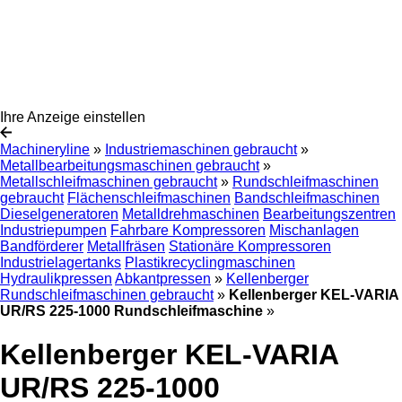
Ihre Anzeige einstellen
Machineryline
»
Industriemaschinen gebraucht
»
Metallbearbeitungsmaschinen gebraucht
»
Metallschleifmaschinen gebraucht
»
Rundschleifmaschinen
gebraucht
Flächenschleifmaschinen
Bandschleifmaschinen
Dieselgeneratoren
Metalldrehmaschinen
Bearbeitungszentren
Industriepumpen
Fahrbare Kompressoren
Mischanlagen
Bandförderer
Metallfräsen
Stationäre Kompressoren
Industrielagertanks
Plastikrecyclingmaschinen
Hydraulikpressen
Abkantpressen
»
Kellenberger
Rundschleifmaschinen gebraucht
»
Kellenberger KEL-VARIA
UR/RS 225-1000 Rundschleifmaschine
»
Kellenberger KEL-VARIA
UR/RS 225-1000