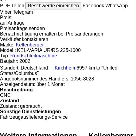
PDF
Teilen
Beschwerde einreichen
Facebook
WhatsApp
Viber
Telegram
Preis:
auf Anfrage
Preisanfrage senden
Benachrichtigung erhalten bei Preisänderungen
Verkäufer kontaktieren
Marke:
Kellenberger
Modell:
KEL-VARIA UR/RS 225-1000
Typ:
Rundschleifmaschine
Baujahr:
2002
Standort:
Deutschland
Kirchheim
6957 km to "United
States/Columbus"
Angebotsnummer des Händlers:
1056-8028
Anzeigendatum:
über 1 Monat
Beschreibung
CNC
Zustand
Zustand:
gebraucht
Sonstige Dienstleistungen
Fahrzeugauslieferungs-Service
Weitere Informationen — Kellenberger