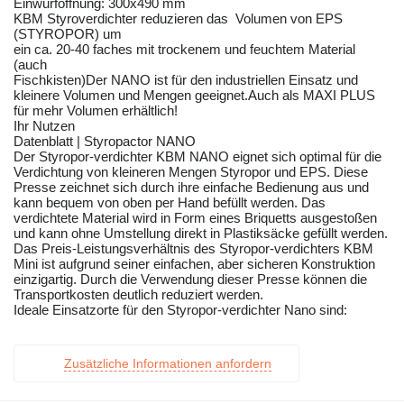
Einwurföffnung: 300x490 mm
KBM Styroverdichter reduzieren das Volumen von EPS
(STYROPOR) um
ein ca. 20-40 faches mit trockenem und feuchtem Material
(auch
Fischkisten)Der NANO ist für den industriellen Einsatz und
kleinere Volumen und Mengen geeignet.Auch als MAXI PLUS
für mehr Volumen erhältlich!
Ihr Nutzen
Datenblatt | Styropactor NANO
Der Styropor-verdichter KBM NANO eignet sich optimal für die
Verdichtung von kleineren Mengen Styropor und EPS. Diese
Presse zeichnet sich durch ihre einfache Bedienung aus und
kann bequem von oben per Hand befüllt werden. Das
verdichtete Material wird in Form eines Briquetts ausgestoßen
und kann ohne Umstellung direkt in Plastiksäcke gefüllt werden.
Das Preis-Leistungsverhältnis des Styropor-verdichters KBM
Mini ist aufgrund seiner einfachen, aber sicheren Konstruktion
einzigartig. Durch die Verwendung dieser Presse können die
Transportkosten deutlich reduziert werden.
Ideale Einsatzorte für den Styropor-verdichter Nano sind:
Zusätzliche Informationen anfordern