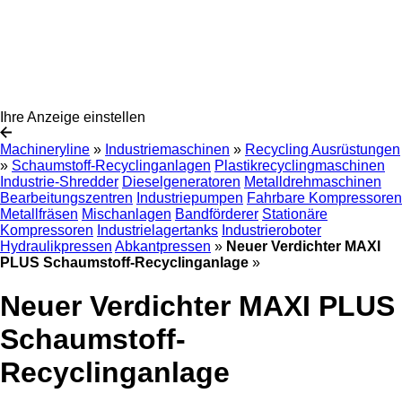
Ihre Anzeige einstellen
Machineryline
»
Industriemaschinen
»
Recycling Ausrüstungen
»
Schaumstoff-Recyclinganlagen
Plastikrecyclingmaschinen
Industrie-Shredder
Dieselgeneratoren
Metalldrehmaschinen
Bearbeitungszentren
Industriepumpen
Fahrbare Kompressoren
Metallfräsen
Mischanlagen
Bandförderer
Stationäre
Kompressoren
Industrielagertanks
Industrieroboter
Hydraulikpressen
Abkantpressen
»
Neuer Verdichter MAXI
PLUS Schaumstoff-Recyclinganlage
»
Neuer Verdichter MAXI PLUS
Schaumstoff-
Recyclinganlage