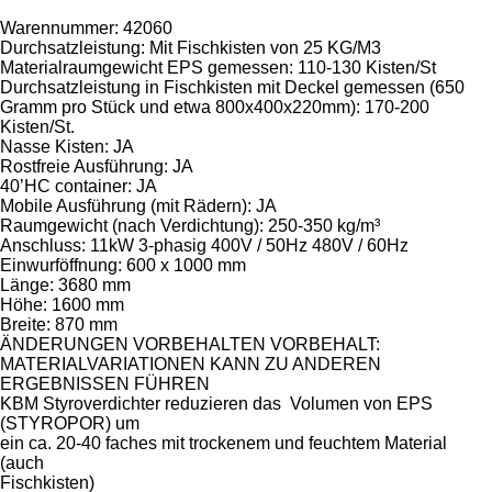
Warennummer: 42060
Durchsatzleistung: Mit Fischkisten von 25 KG/M3
Materialraumgewicht EPS gemessen: 110-130 Kisten/St
Durchsatzleistung in Fischkisten mit Deckel gemessen (650
Gramm pro Stück und etwa 800x400x220mm): 170-200
Kisten/St.
Nasse Kisten: JA
Rostfreie Ausführung: JA
40’HC container: JA
Mobile Ausführung (mit Rädern): JA
Raumgewicht (nach Verdichtung): 250-350 kg/m³
Anschluss: 11kW 3-phasig 400V / 50Hz 480V / 60Hz
Einwurföffnung: 600 x 1000 mm
Länge: 3680 mm
Höhe: 1600 mm
Breite: 870 mm
ÄNDERUNGEN VORBEHALTEN VORBEHALT:
MATERIALVARIATIONEN KANN ZU ANDEREN
ERGEBNISSEN FÜHREN
KBM Styroverdichter reduzieren das Volumen von EPS
(STYROPOR) um
ein ca. 20-40 faches mit trockenem und feuchtem Material
(auch
Fischkisten)