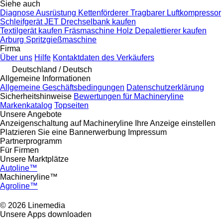
Siehe auch
Diagnose Ausrüstung
Kettenförderer
Tragbarer Luftkompressor
Schleifgerät
JET Drechselbank kaufen
Textilgerät kaufen
Fräsmaschine Holz
Depalettierer kaufen
Arburg Spritzgießmaschine
Firma
Über uns
Hilfe
Kontaktdaten des Verkäufers
Deutschland / Deutsch
Allgemeine Informationen
Allgemeine Geschäftsbedingungen
Datenschutzerklärung
Sicherheitshinweise
Bewertungen für Machineryline
Markenkatalog
Topseiten
Unsere Angebote
Anzeigenschaltung auf Machineryline
Ihre Anzeige einstellen
Platzieren Sie eine Bannerwerbung
Impressum
Partnerprogramm
Für Firmen
Unsere Marktplätze
Autoline™
Machineryline™
Agroline™
© 2026 Linemedia
Unsere Apps downloaden