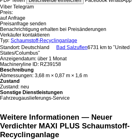
PDF
Teilen
Beschwerde einreichen
Facebook
WhatsApp
Viber
Telegram
Preis:
auf Anfrage
Preisanfrage senden
Benachrichtigung erhalten bei Preisänderungen
Verkäufer kontaktieren
Typ:
Schaumstoff-Recyclinganlage
Standort:
Deutschland
Bad Salzuflen
6731 km to "United
States/Columbus"
Anzeigendatum:
über 1 Monat
Machineryline ID:
RZ39158
Beschreibung
Abmessungen:
3,68 m × 0,87 m × 1,6 m
Zustand
Zustand:
neu
Sonstige Dienstleistungen
Fahrzeugauslieferungs-Service
Weitere Informationen — Neuer
Verdichter MAXI PLUS Schaumstoff-
Recyclinganlage