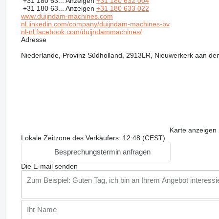
+31 180 63...
Anzeigen
+31 180 632 004
+31 180 63...
Anzeigen
+31 180 633 022
www.duijndam-machines.com
nl.linkedin.com/company/duijndam-machines-bv
nl-nl.facebook.com/duijndammachines/
Adresse
Niederlande, Provinz Südholland, 2913LR, Nieuwerkerk aan de
Karte anzeigen
Lokale Zeitzone des Verkäufers: 12:48 (CEST)
Besprechungstermin anfragen
Die E-mail senden