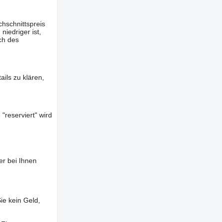
hschnittspreis
iedriger ist,
ch des
ils zu klären,
"reserviert" wird
er bei Ihnen
ie kein Geld,