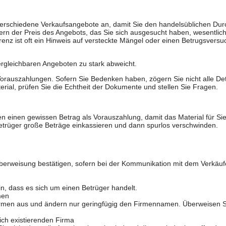
 verschiedene Verkaufsangebote an, damit Sie den handelsüblichen Durc
rn der Preis des Angebots, das Sie sich ausgesucht haben, wesentlich n
renz ist oft ein Hinweis auf versteckte Mängel oder einen Betrugsversu
ergleichbaren Angeboten zu stark abweicht.
rauszahlungen. Sofern Sie Bedenken haben, zögern Sie nicht alle Deta
erial, prüfen Sie die Echtheit der Dokumente und stellen Sie Fragen.
n einen gewissen Betrag als Vorauszahlung, damit das Material für Sie 
trüger große Beträge einkassieren und dann spurlos verschwinden.
berweisung bestätigen, sofern bei der Kommunikation mit dem Verkäuf
in, dass es sich um einen Betrüger handelt.
men
 Firmen aus und ändern nur geringfügig den Firmennamen. Überweisen S
ich existierenden Firma