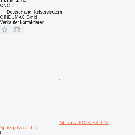
18.138 M/Std.
CNC
✓
Deutschland, Kaiserslautern
GINDUMAC GmbH
Verkäufer kontaktieren
Shibaura EC130SXIII-4A
Spritzgießmaschine
8