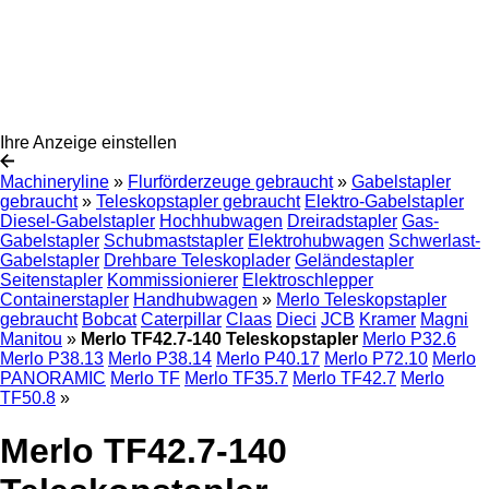
Ihre Anzeige einstellen
Machineryline
»
Flurförderzeuge gebraucht
»
Gabelstapler
gebraucht
»
Teleskopstapler gebraucht
Elektro-Gabelstapler
Diesel-Gabelstapler
Hochhubwagen
Dreiradstapler
Gas-
Gabelstapler
Schubmaststapler
Elektrohubwagen
Schwerlast-
Gabelstapler
Drehbare Teleskoplader
Geländestapler
Seitenstapler
Kommissionierer
Elektroschlepper
Containerstapler
Handhubwagen
»
Merlo Teleskopstapler
gebraucht
Bobcat
Caterpillar
Claas
Dieci
JCB
Kramer
Magni
Manitou
»
Merlo TF42.7-140 Teleskopstapler
Merlo P32.6
Merlo P38.13
Merlo P38.14
Merlo P40.17
Merlo P72.10
Merlo
PANORAMIC
Merlo TF
Merlo TF35.7
Merlo TF42.7
Merlo
TF50.8
»
Merlo TF42.7-140