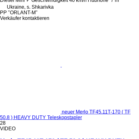
Diesel
Mini
✓
Geschwindigkeit
40 km/h
Hubhöhe
7 m
Ukraine, s. Shkarivka
PP "ORLANT-M"
Verkäufer kontaktieren
neuer Merlo TF45.11T-170 ( TF
50.8 ) HEAVY DUTY Teleskopstapler
28
VIDEO