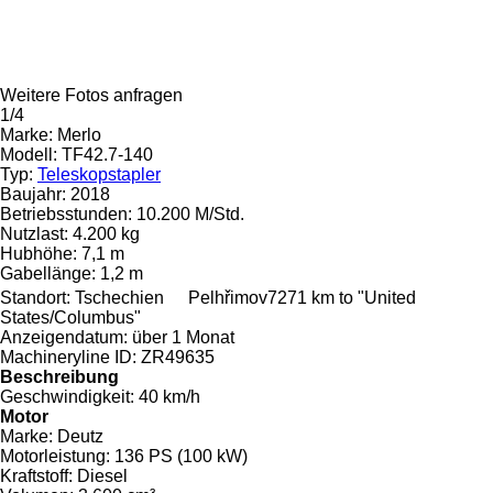
Weitere Fotos anfragen
1/4
Marke:
Merlo
Modell:
TF42.7-140
Typ:
Teleskopstapler
Baujahr:
2018
Betriebsstunden:
10.200 M/Std.
Nutzlast:
4.200 kg
Hubhöhe:
7,1 m
Gabellänge:
1,2 m
Standort:
Tschechien
Pelhřimov
7271 km to "United
States/Columbus"
Anzeigendatum:
über 1 Monat
Machineryline ID:
ZR49635
Beschreibung
Geschwindigkeit:
40 km/h
Motor
Marke:
Deutz
Motorleistung:
136 PS (100 kW)
Kraftstoff:
Diesel