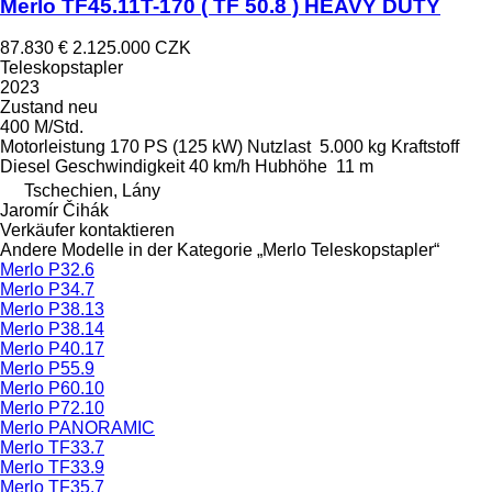
Merlo TF45.11T-170 ( TF 50.8 ) HEAVY DUTY
87.830 €
2.125.000 CZK
Teleskopstapler
2023
Zustand
neu
400 M/Std.
Motorleistung
170 PS (125 kW)
Nutzlast
5.000 kg
Kraftstoff
Diesel
Geschwindigkeit
40 km/h
Hubhöhe
11 m
Tschechien, Lány
Jaromír Čihák
Verkäufer kontaktieren
Andere Modelle in der Kategorie „Merlo Teleskopstapler“
Merlo P32.6
Merlo P34.7
Merlo P38.13
Merlo P38.14
Merlo P40.17
Merlo P55.9
Merlo P60.10
Merlo P72.10
Merlo PANORAMIC
Merlo TF33.7
Merlo TF33.9
Merlo TF35.7