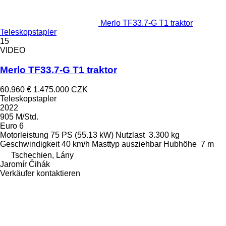
Merlo TF33.7-G T1 traktor
Teleskopstapler
15
VIDEO
Merlo TF33.7-G T1 traktor
60.960 €
1.475.000 CZK
Teleskopstapler
2022
905 M/Std.
Euro 6
Motorleistung
75 PS (55.13 kW)
Nutzlast
3.300 kg
Geschwindigkeit
40 km/h
Masttyp
ausziehbar
Hubhöhe
7 m
Tschechien, Lány
Jaromír Čihák
Verkäufer kontaktieren