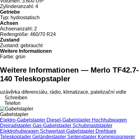
Volumen:
3.600 cm³
Zylinderanzahl:
4
Getriebe
Typ:
hydrostatisch
Achsen
Achsenanzahl:
2
Reifengröße:
460/70 R24
Zustand
Zustand:
gebraucht
Weitere Informationen
Farbe:
grün
Weitere Informationen — Merlo TF42.7-
140 Teleskopstapler
uzávěrka diferenciálu, rádio, klimatizace, paletizační vidle
Schreiben
Telefon
Gabelstapler
Elektro-Gabelstapler
Diesel-Gabelstapler
Hochhubwagen
Dreiradstapler
Gas-Gabelstapler
Schubmaststapler
Elektrohubwagen
Schwerlast-Gabelstapler
Drehbare
Teleskoplader
Geländestapler
Seitenstapler
Kommissionierer