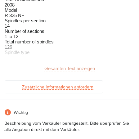
2008
Model
R 325 NF
Spindles per section
14
Number of sections
1 to 12
Total number of spindles
126
Spindle type
DT 140
Spindle drive
Tangential belt
Gesamten Text anzeigen
Max. mechanical spindle speed
14,000 min-1
Min. mechanical spindle speed
Zusätzliche Informationen anfordern
6,000 min-1
Max. technological spindle speed
12,000 min-1
Whorl diameter
35 mm
Wichtig
Twisting range
59 to 2,777 tpm
Beschreibung vom Verkäufer bereitgestellt. Bitte überprüfen Sie
Yarn count range
alle Angaben direkt mit dem Verkäufer.
33 to 330 dtex
Feed Package