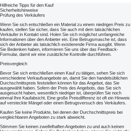
Type: Cops (ring-spun bobbin)
Hilfreiche Tipps für den Kauf
Feed package length: 420 mm
Sicherheitshinweise
Winding
Prüfung des Verkäufers
Number of winding decks: 1
Traverse gear: UDR
Wenn Sie sich entschließen ein Material zu einem niedrigen Preis zu
Max. bobbin diameter: 250 mm
kaufen, stellen Sie sicher, dass Sie auch mit dem tatsächlichen
Traverse stroke: 200 mm
Verkäufer in Kontakt sind. Holen Sie sich möglichst umfangreiche
Tube diameter x length: 56 x 230 mm
Informationen über den Anbieter ein. Eine Betrugsmasche ist, dass
Max. mechanical winding speed: 150 m/min
sich der Anbieter als tatsächlich existierende Firma ausgibt. Wenn
Max. technological winding speed: 140 m/min
Sie Bedenken haben, informieren Sie uns über das Feedback-
Machine Frame Dimensions
Formular, damit wir eine zusätzliche Kontrolle durchführen.
Length per section: 1,830 mm
Total machine length: 2,554 + (1,830 x n) mm
Preisvergleich
Machine width: 860 mm
Max. height: 2,148 mm
Bevor Sie sich entschließen einen Kauf zu tätigen, sehen Sie sich
Height to upper winding deck: 1,750 mm
verschiedene Verkaufsangebote an, damit Sie den handelsüblichen
Machine weight: 830 + (345 x n) kg
Durchschnittspreis feststellen können für das Angebot, das Sie
Max. installed power: 3 to 22 kW
ausgewählt haben. Sofern der Preis des Angebots, das Sie sich
Oven Specifications
ausgesucht haben, wesentlich niedriger ist, überprüfen Sie noch
Oven length: 700 mm
einmal Ihre Kaufabsicht. Eine große Preisdifferenz ist oft ein Hinweis
Total installed power per oven: 1,260 W
auf versteckte Mängel oder einen Betrugsversuch des Verkäufers.
Average total power consumption: 650 W
Kaufen Sie keine Produkte, bei denen der Durchschnittspreis bei
Idle state: Room temperature 25 degrees C
vergleichbaren Angeboten zu stark abweicht.
oven temperature 210 degrees C
Temperature setting range: 50 to 250 degrees C
Stimmen Sie keinen zweifelhaften Angeboten zu und auch keinen
Fume extraction (draft channels): Standard