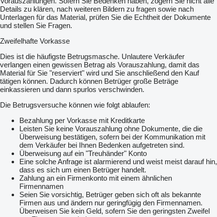
Vorauszahlungen. Sofern Sie Bedenken haben, zögern Sie nicht alle
Pneumatic oven threading (with pistol): Standard
Details zu klären, nach weiteren Bildern zu fragen sowie nach
Find more here
Unterlagen für das Material, prüfen Sie die Echtheit der Dokumente
Kontaktdaten anzeigen
und stellen Sie Fragen.
Contact us at
Kontaktdaten anzeigen
Zweifelhafte Vorkasse
Dies ist die häufigste Betrugsmasche. Unlautere Verkäufer
verlangen einen gewissen Betrag als Vorauszahlung, damit das
Material für Sie "reserviert" wird und Sie anschließend den Kauf
tätigen können. Dadurch können Betrüger große Beträge
einkassieren und dann spurlos verschwinden.
Die Betrugsversuche können wie folgt ablaufen:
Bezahlung per Vorkasse mit Kreditkarte
Leisten Sie keine Vorauszahlung ohne Dokumente, die die
Überweisung bestätigen, sofern bei der Kommunikation mit
dem Verkäufer bei Ihnen Bedenken aufgetreten sind.
Überweisung auf ein "Treuhänder" Konto
Eine solche Anfrage ist alarmierend und weist meist darauf hin,
dass es sich um einen Betrüger handelt.
Zahlung an ein Firmenkonto mit einem ähnlichen
Firmennamen
Seien Sie vorsichtig, Betrüger geben sich oft als bekannte
Firmen aus und ändern nur geringfügig den Firmennamen.
Überweisen Sie kein Geld, sofern Sie den geringsten Zweifel