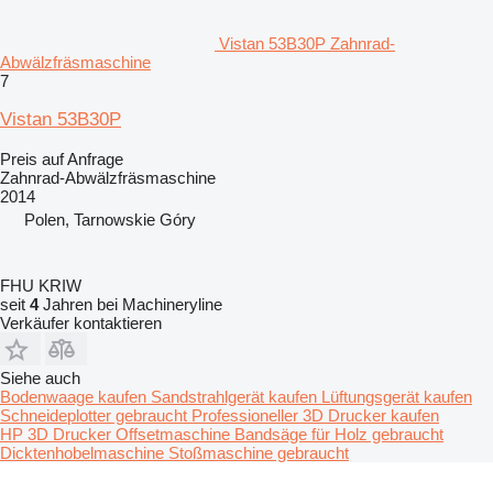
Vistan 53B30P Zahnrad-
Abwälzfräsmaschine
7
Vistan 53B30P
Preis auf Anfrage
Zahnrad-Abwälzfräsmaschine
2014
Polen, Tarnowskie Góry
FHU KRIW
seit
4
Jahren bei Machineryline
Verkäufer kontaktieren
Siehe auch
Bodenwaage kaufen
Sandstrahlgerät kaufen
Lüftungsgerät kaufen
Schneideplotter gebraucht
Professioneller 3D Drucker kaufen
HP 3D Drucker
Offsetmaschine
Bandsäge für Holz gebraucht
Dicktenhobelmaschine
Stoßmaschine gebraucht