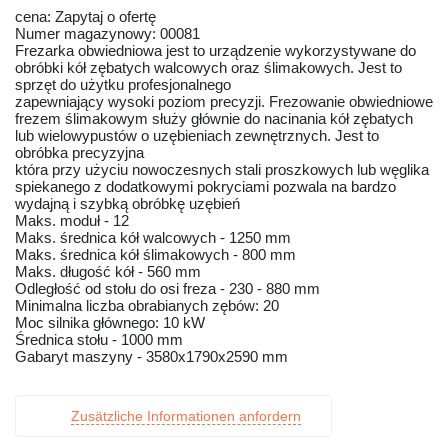
cena: Zapytaj o ofertę
Numer magazynowy: 00081
Frezarka obwiedniowa jest to urządzenie wykorzystywane do
obróbki kół zębatych walcowych oraz ślimakowych. Jest to
sprzęt do użytku profesjonalnego
zapewniający wysoki poziom precyzji. Frezowanie obwiedniowe
frezem ślimakowym służy głównie do nacinania kół zębatych
lub wielowypustów o uzębieniach zewnętrznych. Jest to
obróbka precyzyjna
która przy użyciu nowoczesnych stali proszkowych lub węglika
spiekanego z dodatkowymi pokryciami pozwala na bardzo
wydajną i szybką obróbkę uzębień
Maks. moduł - 12
Maks. średnica kół walcowych - 1250 mm
Maks. średnica kół ślimakowych - 800 mm
Maks. długość kół - 560 mm
Odległość od stołu do osi freza - 230 - 880 mm
Minimalna liczba obrabianych zębów: 20
Moc silnika głównego: 10 kW
Średnica stołu - 1000 mm
Gabaryt maszyny - 3580x1790x2590 mm
Zusätzliche Informationen anfordern