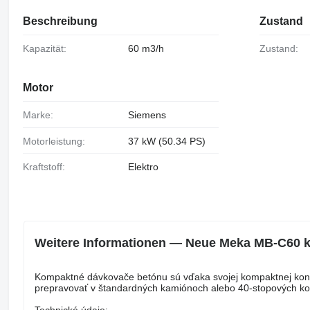
Beschreibung
Zustand
Kapazität:
60 m3/h
Zustand:
Motor
Marke:
Siemens
Motorleistung:
37 kW (50.34 PS)
Kraftstoff:
Elektro
Weitere Informationen — Neue Meka MB-C60 
Kompaktné dávkovače betónu sú vďaka svojej kompaktnej konšt
prepravovať v štandardných kamiónoch alebo 40-stopových ko