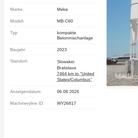
Marke:
Meka
Modell:
MB-C60
Typ:
kompakte
Betonmischanlage
Baujahr:
2023
Standort:
Slowakei
Bratislava
7464 km to "United
States/Columbus"
Anzeigendatum:
06.08.2026
Machineryline ID:
WY26817