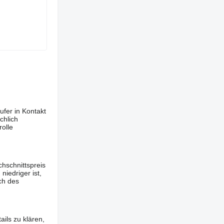
ufer in Kontakt
chlich
olle
hschnittspreis
iedriger ist,
ch des
ils zu klären,