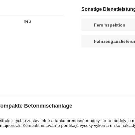
Sonstige Dienstleistun
neu
Ferninspektion
Fahrzeugauslieferu
kompakte Betonmischanlage
rukcii rýchlo zostaviteľné a ľahko prenosné modely. Tieto modely je 
ntajneroch. Kompaktné továrne ponúkajú vysoký výkon a nízke náklad