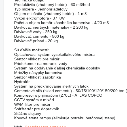
Technické údaje:
Produktivita (zhutnený betón) - 60 m3/hod.
Typ mixéra - Jednohriadeľový
Objem miešača (zhutnený betón) - 1 m3
Výkon elktromotora - 37 KW
Počet a objem komôr zásobníka kameniva - 4/20 m3
Dávkovač inertných materialov - 2 200 kg
Dávkovač vody - 250 kg
Dávkovač cementu - 500 kg
Dávkovač prísad - 20 kg
Sú ďalšie možnosti:
Oplachovací systém vysokotlakového mixéra
Senzor vlhkosti pre mixér
Prietokomer na meranie vody
Systém na dodávanie ďalšej chemikálie doplnky
Mriežky násypky kameniva
Senzor vlhkosti zásobníka
Hydrofór
Systém na predkrmovanie inertných látok
Cementové silá (sklad cementu) - 50/75/100/120/150/200 ton (
Kompresor s prijímačom (270L) - ATLAS COPCO
CCTV systém v mixéri
WAM filter pre mixér
Softštartér pre dopravník
Silážne stojany
Kovová stena rampy (eliminuje potrebu betónovej steny)