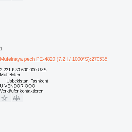
1
Mufelnaya pech PE-4820 (7,2 l / 1000°S):270535
2.231 €
30.600.000 UZS
Muffelofen
Usbekistan, Tashkent
U VENDOR OOO
Verkäufer kontaktieren