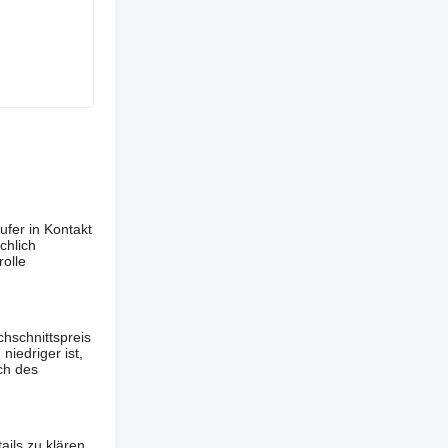
ufer in Kontakt
chlich
olle
hschnittspreis
iedriger ist,
ch des
ils zu klären,