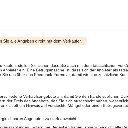
n Sie alle Angaben direkt mit dem Verkäufer.
u kaufen, stellen Sie sicher, dass Sie auch mit dem tatsächlichen Verkä
 Anbieter ein. Eine Betrugsmasche ist, dass sich der Anbieter als tatsä
 Sie uns über das Feedback-Formular, damit wir eine zusätzliche Kontr
 verschiedene Verkaufsangebote an, damit Sie den handelsüblichen Durc
rn der Preis des Angebots, das Sie sich ausgesucht haben, wesentlich n
renz ist oft ein Hinweis auf versteckte Mängel oder einen Betrugsversu
ergleichbaren Angeboten zu stark abweicht.
rauszahlungen. Sofern Sie Bedenken haben, zögern Sie nicht alle Deta