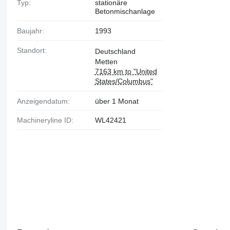
Typ:
stationäre
Betonmischanlage
Baujahr:
1993
Standort:
Deutschland
Metten
7163 km to "United
States/Columbus"
Anzeigendatum:
über 1 Monat
Machineryline ID:
WL42421