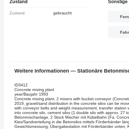
Zustand
Sonstige 
Zustand:
gebraucht
Fern
Fahr
Weitere Informationen — Stationäre Betonmis
ID3412
Concrete mixing plant
year/Baujahr 1993
Concrete mixing plant, 2 mixers with bucket conveyor (Concretell
2019, gravel/sand distribution in the concrete silos can be mov
with conveyor belts and weight measurement, transfer station w
into concrete silo, cement silos (1 double silo with approx. 27 t
Betonmischanlage, 2 Stück Mischer mit Kübelbahn (Fa. Concret
Kies/Sandverteilung in die Betonsilos mittels Förderbänder l
Gewichtsmessung, Übergabestation mit Förderbänder unten, Ki