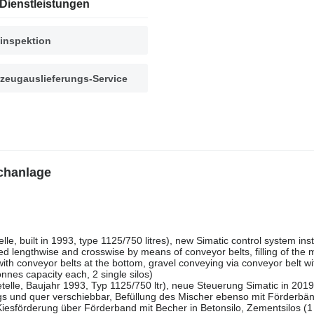
Dienstleistungen
inspektion
zeugauslieferungs-Service
chanlage
e, built in 1993, type 1125/750 litres), new Simatic control system inst
ed lengthwise and crosswise by means of conveyor belts, filling of the 
ith conveyor belts at the bottom, gravel conveying via conveyor belt wi
onnes capacity each, 2 single silos)
elle, Baujahr 1993, Typ 1125/750 ltr), neue Steuerung Simatic in 2019
ängs und quer verschiebbar, Befüllung des Mischer ebenso mit Förderbä
esförderung über Förderband mit Becher in Betonsilo, Zementsilos (1 