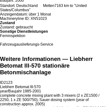
Baujahr:
2000
Standort:
Deutschland
Metten
7163 km to "United
States/Columbus"
Anzeigendatum:
über 1 Monat
Machineryline ID:
XN51023
Zustand
Zustand:
gebraucht
Sonstige Dienstleistungen
Ferninspektion
Fahrzeugauslieferungs-Service
Weitere Informationen — Liebherr
Betomat III-570 stationäre
Betonmischanlage
ID2123
Liebherr Betomat III-570
year/Baujahr 1985-2001
complete concrete mixing plant with 3 mixers (2 x ZE1500 /
2250, 1 x ZE 500/750), Sauer dosing system (year of
construction approx. 2005)