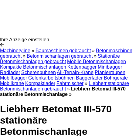
Ihre Anzeige einstellen
Machineryline
»
Baumaschinen gebraucht
»
Betonmaschinen
gebraucht
»
Betonmischanlagen gebraucht
»
Stationäre
Betonmischanlagen gebraucht
Mobile Betonmischanlagen
Kompakte Betonmischanlagen
Kettenbagger
Minibagger
Radlader
Scherenbühnen
All-Terrain-Krane
Planierraupen
Mobilbagger
Gelenkarbeitsbühnen
Baggerlader
Bohrgeräte
Mobilkrane
Kompaktlader
Fahrmischer
»
Liebherr stationäre
Betonmischanlagen gebraucht
»
Liebherr Betomat III-570
stationäre Betonmischanlage
»
Liebherr Betomat III-570
stationäre
Betonmischanlage