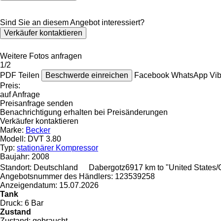
Sind Sie an diesem Angebot interessiert?
Verkäufer kontaktieren
Weitere Fotos anfragen
1/2
PDF
Teilen
Beschwerde einreichen
Facebook
WhatsApp
Vi
Preis:
auf Anfrage
Preisanfrage senden
Benachrichtigung erhalten bei Preisänderungen
Verkäufer kontaktieren
Marke:
Becker
Modell:
DVT 3.80
Typ:
stationärer Kompressor
Baujahr:
2008
Standort:
Deutschland
Dabergotz
6917 km to "United States
Angebotsnummer des Händlers:
123539258
Anzeigendatum:
15.07.2026
Tank
Druck:
6 Bar
Zustand
Zustand:
gebraucht