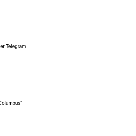
ber
Telegram
/Columbus"