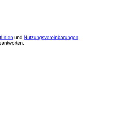
linien
und
Nutzungsvereinbarungen
.
eantworten.