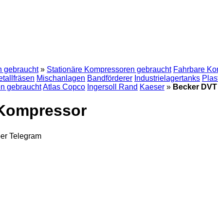
 gebraucht
»
Stationäre Kompressoren gebraucht
Fahrbare Ko
tallfräsen
Mischanlagen
Bandförderer
Industrielagertanks
Plas
en gebraucht
Atlas Copco
Ingersoll Rand
Kaeser
»
Becker DVT 
 Kompressor
ber
Telegram