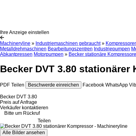
Ihre Anzeige einstellen
Machineryline
»
Industriemaschinen gebraucht
»
Kompressoren
Metalldrehmaschinen
Bearbeitungszentren
Industriepumpen
Me
Abkantpressen
Motorpumpen
»
Becker stationäre Kompressor
Becker DVT 3.80 stationärer
PDF
Teilen
Beschwerde einreichen
Facebook
WhatsApp
Vi
Becker DVT 3.80
Preis auf Anfrage
Verkäufer kontaktieren
Bitte um Rückruf
Teilen
Alle Bilder ansehen