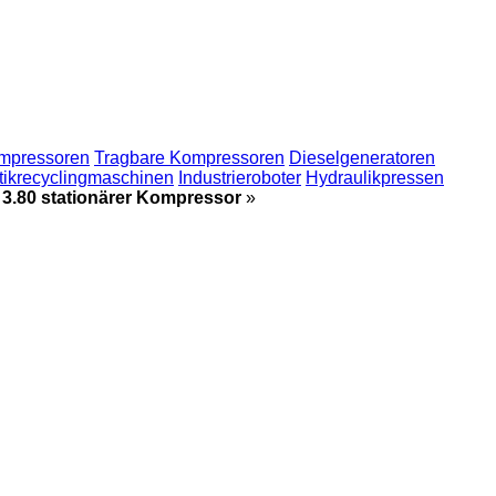
mpressoren
Tragbare Kompressoren
Dieselgeneratoren
tikrecyclingmaschinen
Industrieroboter
Hydraulikpressen
3.80 stationärer Kompressor
»