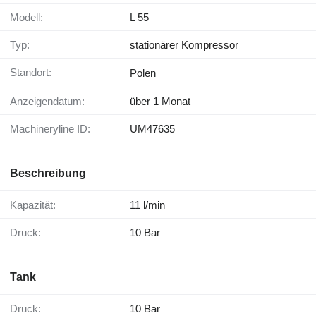
Modell:
L 55
Typ:
stationärer Kompressor
Standort:
Polen
Anzeigendatum:
über 1 Monat
Machineryline ID:
UM47635
Beschreibung
Kapazität:
11 l/min
Druck:
10 Bar
Tank
Druck:
10 Bar