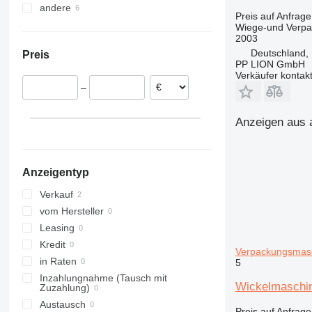
andere
Niederlande
Usbekistan
Preis auf Anfrage
Polen
Türkei
Ukraine
Wiege-und Verp
2003
Frankreich
Kolumbien
Deutschland, 
Preis
Italien
PP LION GmbH
Portugal
Verkäufer kontak
–
Rumänien
Estland
Anzeigen aus 
alle anzeigen
Anzeigentyp
Verkauf
vom Hersteller
Leasing
Kredit
Verpackungsmas
in Raten
5
Inzahlungnahme (Tausch mit
Wickelmaschin
Zuzahlung)
Austausch
Preis auf Anfrage