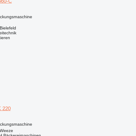
660-C
ackungsmaschine
Bielefeld
eitechnik
tieren
 220
ackungsmaschine
 Weeze
 Bäckereimaschinen