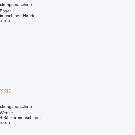
ackungsmaschine
 Enger
imaschinen Handel
tieren
S310
ackungsmaschine
 Weeze
 Bäckereimaschinen
tieren