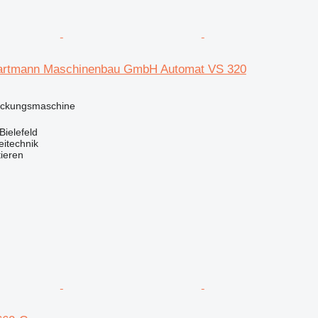
rtmann Maschinenbau GmbH Automat VS 320
ackungsmaschine
Bielefeld
eitechnik
tieren