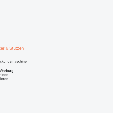
er 6 Stutzen
ackungsmaschine
 Warburg
hinen
tieren