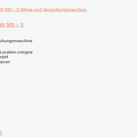
W 500 – S
ackungsmaschine
Location:cologne
GmbH
tieren
F