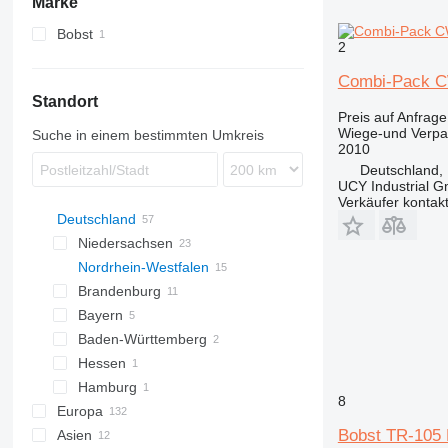
Marke
Bobst
2
Combi-Pack C
Standort
Preis auf Anfrage
Wiege-und Verp
Suche in einem bestimmten Umkreis
2010
Deutschland, 
UCY Industrial 
Verkäufer kontak
Deutschland
Niedersachsen
Nordrhein-Westfalen
Gifhorn
Brandenburg
Meppen
Düsseldorf
Bayern
Oldenburg
Bielefeld
Oranienburg
Baden-Württemberg
Köln
München
Hessen
Enger
Gräfelfing
Grenzach-Wyhlen
Hamburg
Heidenheim an der Brenz
Burgwald
8
Europa
Hamburg
Bobst TR-105 
Asien
Spanien