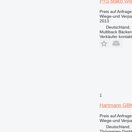
P+S Mako VA
Preis auf Anfrage
Wiege-und Verp
2013
Deutschland, 
Multiback Bäcker
Verkäufer kontak
1
Hartmann GBK
Preis auf Anfrage
Wiege-und Verp
Deutschland,
Thünnesen GmbH