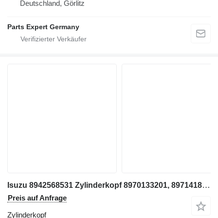
Deutschland, Görlitz
Parts Expert Germany
Isuzu 8942568531 Zylinderkopf 8970133201, 8971418210, XD Modelle 4BD1, für Hitachi EX100, EX100-2 Bagger
Preis auf Anfrage
Zylinderkopf