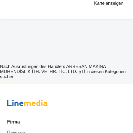
Karte anzeigen
Nach Ausrüstungen des Händlers ARBESAN MAKİNA
MÜHENDİSLİK İTH. VE İHR. TİC. LTD. ŞTİ in diesen Kategorien
suchen
disallow-in-dsa
Firma
Über uns