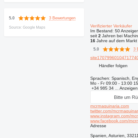
3 Bewertungen
5.0
Verifizierter Verkäufer
Source: Google Maps
Im Bestand:
50 Anzeige
seit
2
Jahren bei Machin
16
Jahre auf dem Markt
3 
5.0
site17079960104717740
Händler folgen
Sprachen:
Spanisch, Eng
Mo - Fr
09:00 - 13:00 15
+34 985 34 ...
Anzeige
Bitte um Rü
mcrmaquinaria.com
twitter.com/mcrmaquinar
www.instagram.com/mcr
www.facebook.com/mcrm
Adresse
Spanien, Asturien, 3321