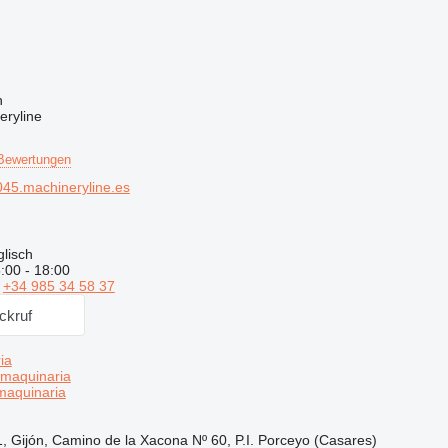
n
eryline
Bewertungen
45.machineryline.es
lisch
:00 - 18:00
n
+34 985 34 58 37
ckruf
ia
maquinaria
aquinaria
1, Gijón, Camino de la Xacona Nº 60, P.I. Porceyo (Casares)