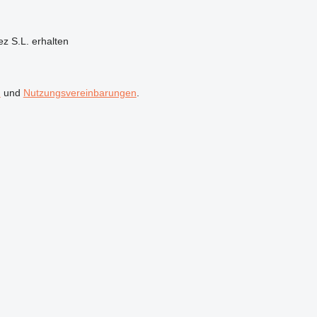
z S.L. erhalten
n
und
Nutzungsvereinbarungen
.