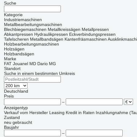
Suche
Kategorie
Industriemaschinen
Metallbearbeitungsmaschinen
Blechbiegemaschinen
Metallkreissägen
Metallpressen
Abkantpressen
Hydraulikpressen
Eckverbindungspressen
Tafelscheren
Metallbandsägen
Kantenfräsmaschinen
Ausklinkmasch
Holzbearbeitungsmaschinen
Holzsägen
Holzbandsägen
Marke
FAT
Jouanel
MD Dario
MG
Standort
Suche in einem bestimmten Umkreis
Deutschland
Preis
–
Anzeigentyp
Verkauf
vom Hersteller
Leasing
Kredit
in Raten
Inzahlungnahme (Tau
Zustand
neu
gebraucht
Baujahr
–