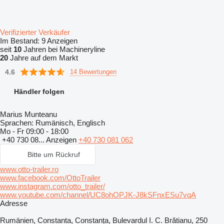
Verifizierter Verkäufer
Im Bestand:
9 Anzeigen
seit
10
Jahren bei Machineryline
20
Jahre auf dem Markt
4.6
14 Bewertungen
Händler folgen
Marius Munteanu
Sprachen:
Rumänisch, Englisch
Mo - Fr
09:00 - 18:00
+40 730 08...
Anzeigen
+40 730 081 062
Bitte um Rückruf
www.otto-trailer.ro
www.facebook.com/OttoTrailer
www.instagram.com/otto_trailer/
www.youtube.com/channel/UC8ohOPJK-J8kSFnxESu7vqA
Adresse
Rumänien, Constanta, Constanța, Bulevardul I. C. Brătianu, 250