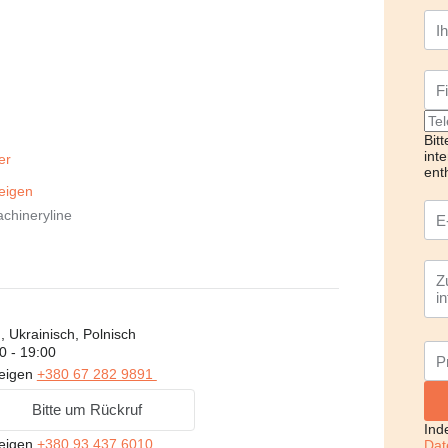
Bit
int
fer
ent
eigen
chineryline
 Ukrainisch, Polnisch
0 - 19:00
eigen
+380 67 282 9891
Bitte um Rückruf
Ind
eigen
+380 93 437 6010
Dat