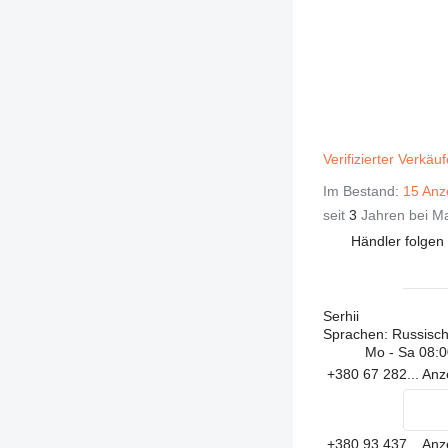
Verifizierter Verkäu
Im Bestand:
15 Anz
seit
3
Jahren bei Ma
Händler folgen
Serhii
Sprachen:
Russisch,
Mo - Sa
08:0
+380 67 282...
Anz
+380 93 437...
Anz