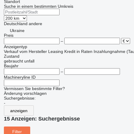
Standort
Suche in einem bestimmten Umkreis
Deutschland
andere
Ukraine
Preis
–
Anzeigentyp
Verkauf
vom Hersteller
Leasing
Kredit
in Raten
Inzahlungnahme (Tau
Zustand
gebraucht
unfall
Baujahr
–
Machineryline ID
Vermissen Sie bestimmte Filter?
Änderung vorschlagen
Suchergebnisse:
-
anzeigen
15 Anzeigen:
Suchergebnisse
Filter