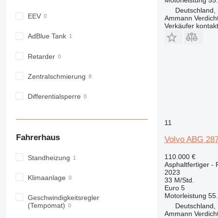
Deutschland,
EEV
Ammann Verdich
Verkäufer kontak
AdBlue Tank
Retarder
Zentralschmierung
Differentialsperre
11
Fahrerhaus
Volvo ABG 287
110.000 €
Standheizung
Asphaltfertiger - 
2023
Klimaanlage
33 M/Std.
Euro 5
Motorleistung
55
Geschwindigkeitsregler
(Tempomat)
Deutschland,
Ammann Verdich