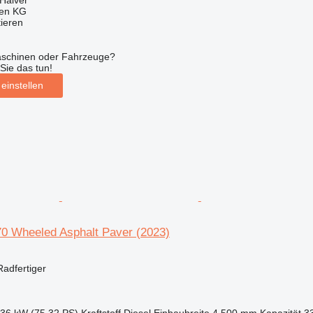
gen KG
tieren
aschinen oder Fahrzeuge?
Sie das tun!
einstellen
0 Wheeled Asphalt Paver (2023)
Radfertiger
.36 kW (75.32 PS)
Kraftstoff
Diesel
Einbaubreite
4.500 mm
Kapazität
33