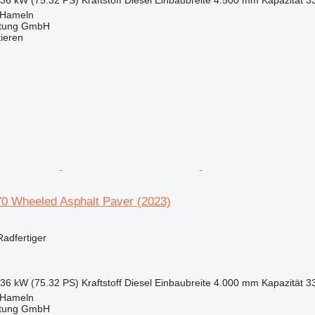
 Hameln
tung GmbH
tieren
0 Wheeled Asphalt Paver (2023)
Radfertiger
.36 kW (75.32 PS)
Kraftstoff
Diesel
Einbaubreite
4.000 mm
Kapazität
33
 Hameln
tung GmbH