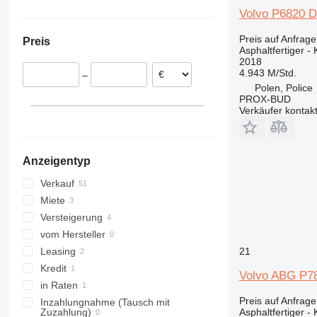
Italien
Ukraine
Volvo P6820 D
Niederlande
Preis auf Anfrage
Preis
Vereinigtes Königreich
Asphaltfertiger - 
2018
Frankreich
4.943 M/Std.
–
Österreich
Polen, Police
Tschechien
PROX-BUD
Verkäufer kontak
Norwegen
alle anzeigen
Anzeigentyp
Verkauf
Miete
Versteigerung
vom Hersteller
21
Leasing
Kredit
Volvo ABG P7
in Raten
Preis auf Anfrage
Inzahlungnahme (Tausch mit
Asphaltfertiger - 
Zuzahlung)