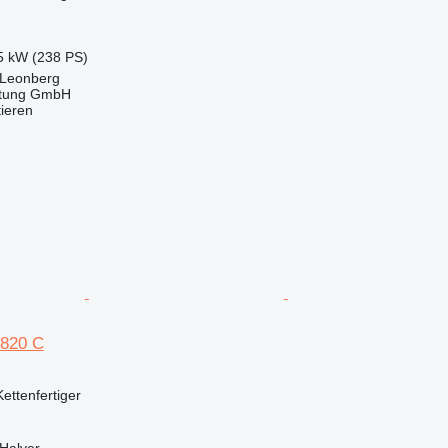
5 kW (238 PS)
 Leonberg
tung GmbH
tieren
8820 C
Kettenfertiger
Halver