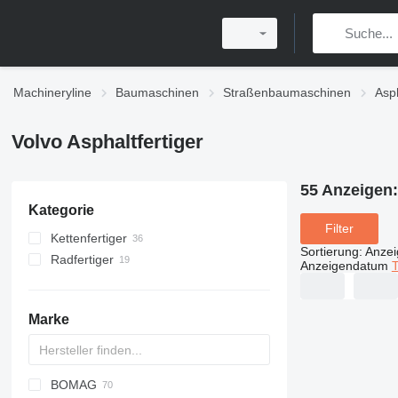
Machineryline
Baumaschinen
Straßenbaumaschinen
Asph
Volvo Asphaltfertiger
55 Anzeigen
Kategorie
Filter
Kettenfertiger
Sortierung
:
Anze
Radfertiger
Anzeigendatum
T
Marke
BOMAG
Titan
AFT
VFA
CS