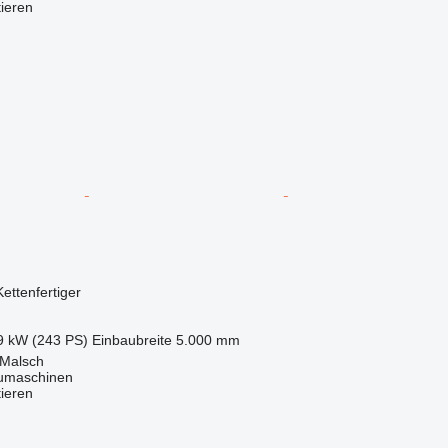
tieren
Kettenfertiger
9 kW (243 PS)
Einbaubreite
5.000 mm
 Malsch
maschinen
tieren