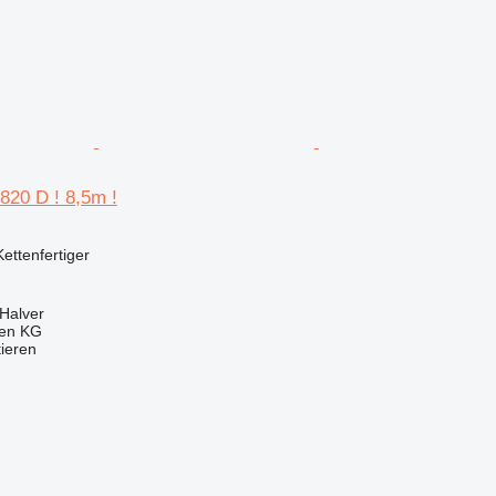
820 D ! 8,5m !
Kettenfertiger
Halver
gen KG
tieren