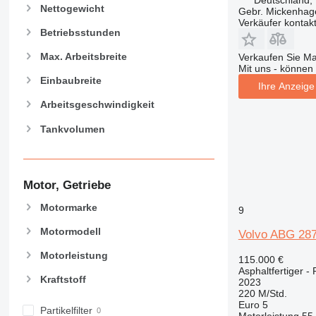
Nettogewicht
Gebr. Mickenha
Verkäufer kontak
Betriebsstunden
Max. Arbeitsbreite
Verkaufen Sie M
Mit uns - können 
Einbaubreite
Ihre Anzeige 
Arbeitsgeschwindigkeit
Tankvolumen
Motor, Getriebe
Motormarke
9
Motormodell
Volvo ABG 287
Motorleistung
115.000 €
Asphaltfertiger - 
Kraftstoff
2023
220 M/Std.
Euro 5
Partikelfilter
Motorleistung
55