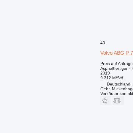
40
Volvo ABG P 7
Preis auf Anfrage
Asphaltfertiger - 
2019
9.312 M/Std.
Deutschland, 
Gebr. Mickenha
Verkäufer kontak