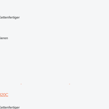
Kettenfertiger
tieren
820C
Kettenfertiger