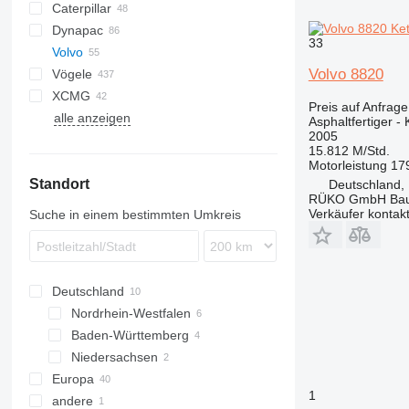
Caterpillar
AFW
BF
BB
Dynapac
SF
730
DF
33
Volvo
AP
CS
GT
P-series
L-series
MF
MF
SP
SAP
ST
HA
Volvo 8820
Vögele
BB
F series
SSP
6820
XCMG
F-series
SD
6870
AB
SP
Preis auf Anfrage
alle anzeigen
7820
MT
W-series
RP
Asphaltfertiger - 
2005
8820
SB
15.812 M/Std.
Super
Motorleistung
17
Standort
Deutschland,
RÜKO GmbH Bau
Verkäufer kontak
Suche in einem bestimmten Umkreis
Deutschland
Nordrhein-Westfalen
Baden-Württemberg
Halver
Niedersachsen
Lemgo
Leonberg
Europa
Malsch
1
andere
Polen