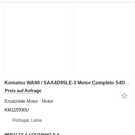
Komatsu WA90 / SAA4D95LE-3 Motor Completo S4D95LE-3 KM115930U für Komatsu WA90 Radlader
Preis auf Anfrage
Ersatzteile Motor - Motor
KM115930U
Portugal, Leiria
PERALTA & COUTINHO S.A.